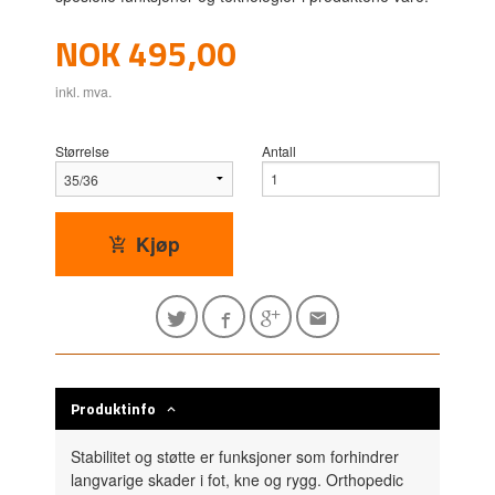
Pris
NOK
495,00
inkl. mva.
Størrelse
Antall
Kjøp
Produktinfo
Stabilitet og støtte er funksjoner som forhindrer
langvarige skader i fot, kne og rygg. Orthopedic