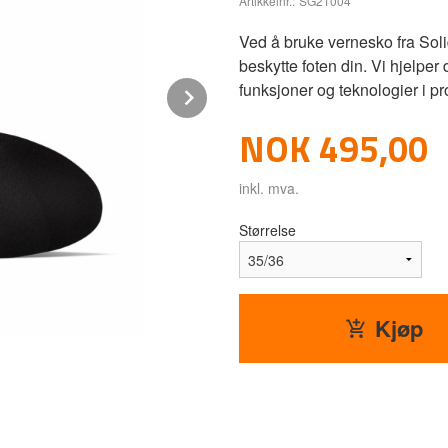
Artikkelnr.:
SG21004
Ved å bruke vernesko fra Soli
beskytte foten din. Vi hjelp
funksjoner og teknologier i p
Next
Pris
NOK
495,00
inkl. mva.
Størrelse
Kjøp