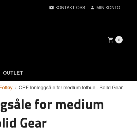
KONTAKT OSS
MIN KONTO
0
OUTLET
 Fottøy
OPF Innleggsåle for medium fotbue - Solid Gear
ggsåle for medium
olid Gear