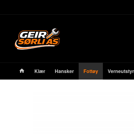
Gå
Lukk
til
innholdet
Produkter
Klær
Hansker
Fottøy
Verneutstyr