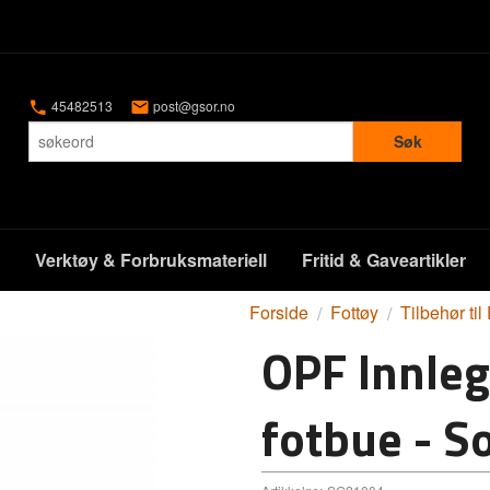
45482513
post@gsor.no
Søk
Verktøy & Forbruksmateriell
Fritid & Gaveartikler
Forside
Fottøy
Tilbehør til
OPF Innle
fotbue - S