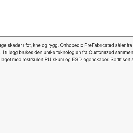
arige skader i fot, kne og rygg. Orthopedic PreFabricated såler f
. I tillegg brukes den unike teknologien fra Customized samme
e er laget med resirkulert PU-skum og ESD-egenskaper. Sertifiser