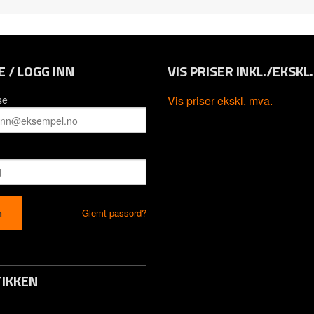
E / LOGG INN
VIS PRISER INKL./EKSKL
se
Vis priser ekskl. mva.
Glemt passord?
IKKEN
to / Logg inn