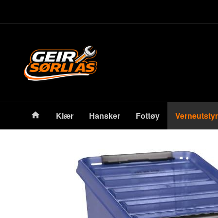
Gå
Lukk
til
innholdet
Produkter
Klær
Hansker
Fottøy
Verneutstyr