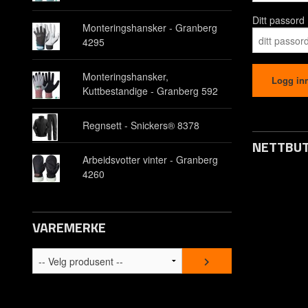
Ditt passord
Monteringshansker - Granberg
4295
Monteringshansker,
Kuttbestandige - Granberg 592
Regnsett - Snickers® 8378
NETTBUT
Arbeidsvotter vinter - Granberg
4260
Opprett kon
Om oss
VAREMERKE
Kontakt os
Spørsmål &