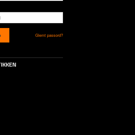
Glemt passord?
IKKEN
to / Logg inn
s
 Svar