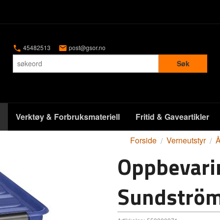
45482513
post@gsor.no
Søk
Verktøy & Forbruksmateriell
Fritid & Gaveartikler
Forside
Verneutstyr
Å
Oppbevari
Sundström