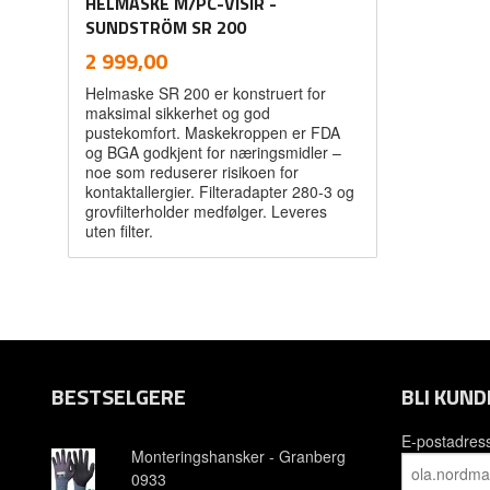
HELMASKE M/PC-VISIR -
SUNDSTRÖM SR 200
inkl.
Pris
2 999,00
mva.
Helmaske SR 200 er konstruert for
maksimal sikkerhet og god
pustekomfort. Maskekroppen er FDA
og BGA godkjent for næringsmidler –
noe som reduserer risikoen for
kontaktallergier. Filteradapter 280-3 og
grovfilterholder medfølger. Leveres
uten filter.
Kjøp
BESTSELGERE
BLI KUND
E-postadres
Monteringshansker - Granberg
0933