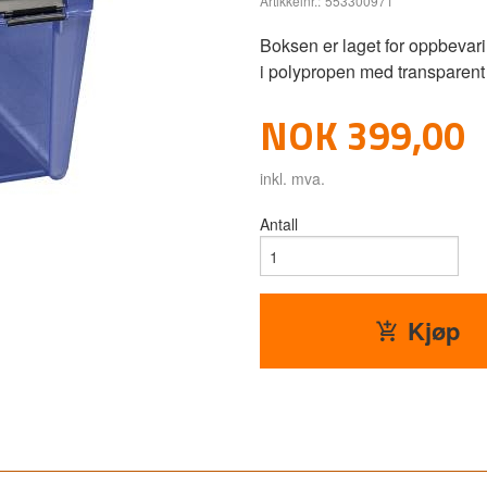
Artikkelnr.:
553300971
Boksen er laget for oppbevari
i polypropen med transparent l
Pris
NOK
399,00
inkl. mva.
Antall
Kjøp