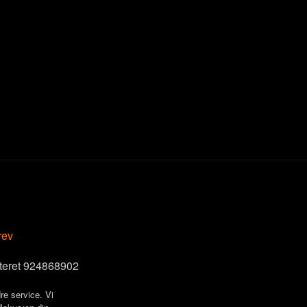
rev
steret 924868902
re service. Vi