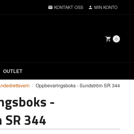
KONTAKT OSS
MIN KONTO
0
OUTLET
ndedrettsvern
Oppbevaringsboks - Sundström SR 344
ngsboks -
 SR 344