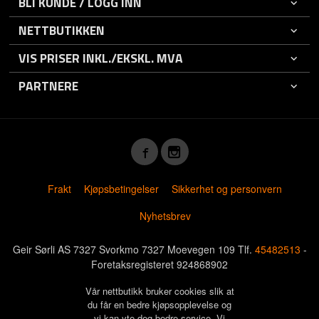
BLI KUNDE / LOGG INN
NETTBUTIKKEN
VIS PRISER INKL./EKSKL. MVA
PARTNERE
Frakt
Kjøpsbetingelser
Sikkerhet og personvern
Nyhetsbrev
Geir Sørli AS 7327 Svorkmo 7327 Moevegen 109 Tlf.
45482513
-
Foretaksregisteret 924868902
Vår nettbutikk bruker cookies slik at
du får en bedre kjøpsopplevelse og
vi kan yte deg bedre service. Vi