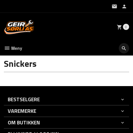
Gå
til
innholdet
0
Meny
Snickers
BESTSELGERE
VAREMERKE
OM BUTIKKEN