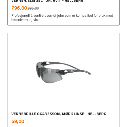
VERNEHJELM SECTOR, HVIT - HELLBERG
Rabatt
inkl.
Tilbud
796,00
995,00
mva.
Profesjonell å ventilert vernehjelm som er kompatibel for bruk med
hørselvern og visir.
VERNEBRILLE OGANESSON, MØRK LINSE - HELLBERG
inkl.
Pris
69,00
mva.