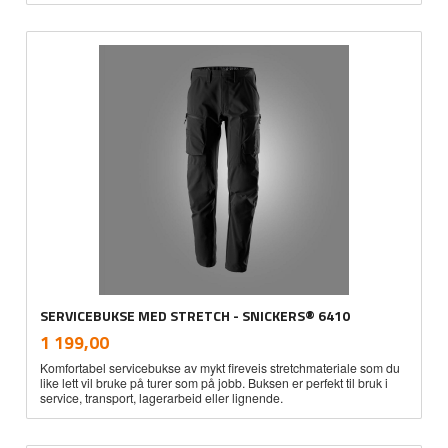
SERVICEBUKSE MED STRETCH - SNICKERS® 6410
inkl.
Pris
1 199,00
mva.
Komfortabel servicebukse av mykt fireveis stretchmateriale som du
like lett vil bruke på turer som på jobb. Buksen er perfekt til bruk i
service, transport, lagerarbeid eller lignende.