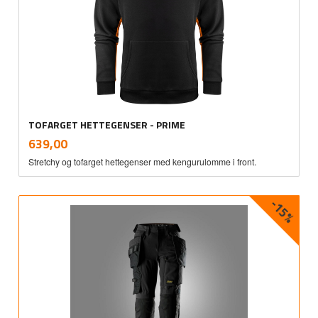
TOFARGET HETTEGENSER - PRIME
inkl.
Pris
639,00
mva.
Stretchy og tofarget hettegenser med kengurulomme i front.
-15%