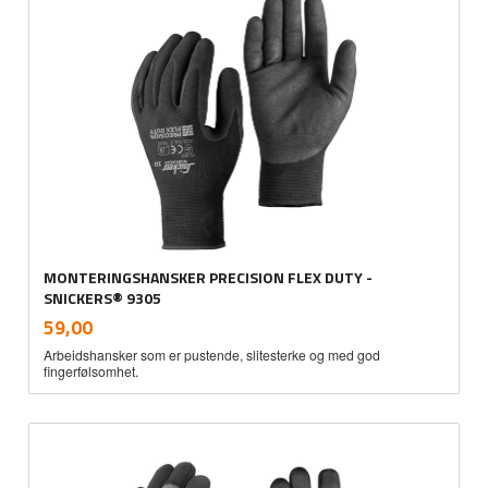
MONTERINGSHANSKER PRECISION FLEX DUTY -
SNICKERS® 9305
inkl.
Pris
59,00
mva.
Arbeidshansker som er pustende, slitesterke og med god
fingerfølsomhet.