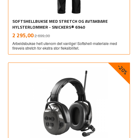
SOFTSHELLBUKSE MED STRETCH OG AVTAKBARE
HYLSTERLOMMER - SNICKERS® 6940
Rabatt
inkl.
Tilbud
2 295,00
2 699,00
mva.
Arbeidsbukse helt utenom det vanlige! Softshell-materiale med
fireveis stretch for ekstra stor fleksibilitet.
-20%