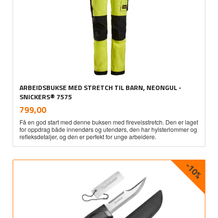
ARBEIDSBUKSE MED STRETCH TIL BARN, NEONGUL -
SNICKERS® 7575
inkl.
Pris
799,00
mva.
Få en god start med denne buksen med fireveisstretch. Den er laget
for oppdrag både innendørs og utendørs, den har hylsterlommer og
refleksdetaljer, og den er perfekt for unge arbeidere.
-10%