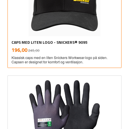
CAPS MED LITEN LOGO - SNICKERS® 9095
Rabatt
inkl.
Tilbud
196,00
245,00
mva.
Klassisk caps med en liten Snickers Workwear-logo på siden.
Capsen er designet for komfort og ventilasjon.