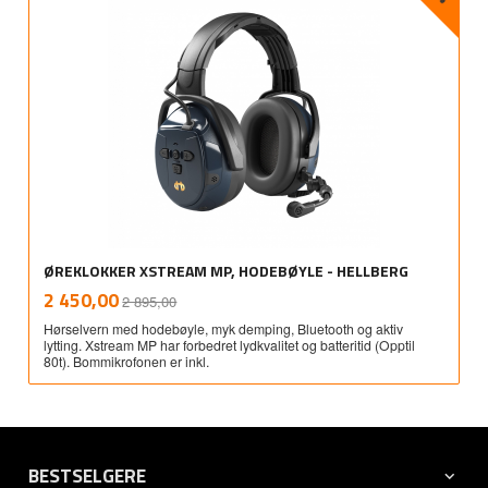
ØREKLOKKER XSTREAM MP, HODEBØYLE - HELLBERG
Rabatt
inkl.
Tilbud
2 450,00
2 895,00
mva.
Hørselvern med hodebøyle, myk demping, Bluetooth og aktiv
lytting. Xstream MP har forbedret lydkvalitet og batteritid (Opptil
80t). Bommikrofonen er inkl.
BESTSELGERE