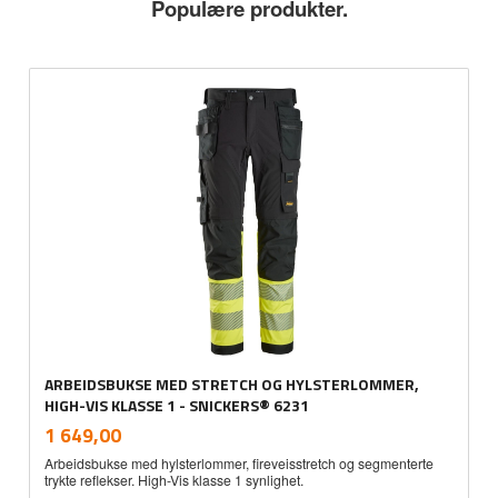
Populære produkter.
ARBEIDSBUKSE MED STRETCH OG HYLSTERLOMMER,
HIGH-VIS KLASSE 1 - SNICKERS® 6231
inkl.
Pris
1 649,00
mva.
Arbeidsbukse med hylsterlommer, fireveisstretch og segmenterte
trykte reflekser. High-Vis klasse 1 synlighet.