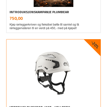
INTRODUKSJONSKAMPANJE PLUMBEAR
inkl.
Pris
750,00
mva.
Kjøp rørleggerkniven og fleksibel bøtte 8l samlet og få
rørleggervateren til en verdi på 450,- med på kjøpet!
-20%