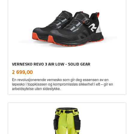
VERNESKO REVO 3 AIR LOW - SOLID GEAR
inkl.
Pris
2 699,00
mva.
En revolusjonerende vernesko som gir deg essensen av en
løpesko i toppklassen og kompromissløs sikkerhet i ett – gir en
arbeidsytelse uten sidestykke.