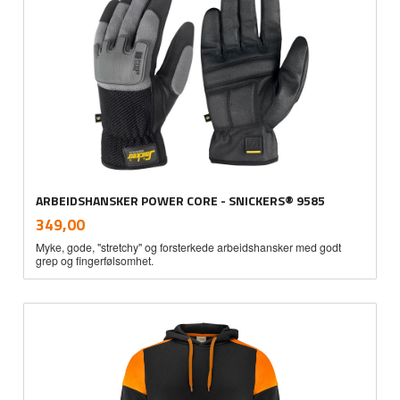
ARBEIDSHANSKER POWER CORE - SNICKERS® 9585
inkl.
Pris
349,00
mva.
Myke, gode, "stretchy" og forsterkede arbeidshansker med godt
grep og fingerfølsomhet.