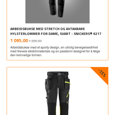
ARBEIDSBUKSE MED STRETCH OG AVTAKBARE
HYLSTERLOMMER FOR DAME, SVART - SNICKERS® 6217
Rabatt
inkl.
Tilbud
1 095,00
1 295,00
mva.
Arbeidsbukse med et sporty design, en utrolig bevegelsesfrihet
med fireveis stretchmateriale og en passform designet for å følge
den kvinnelige formen.
-15%