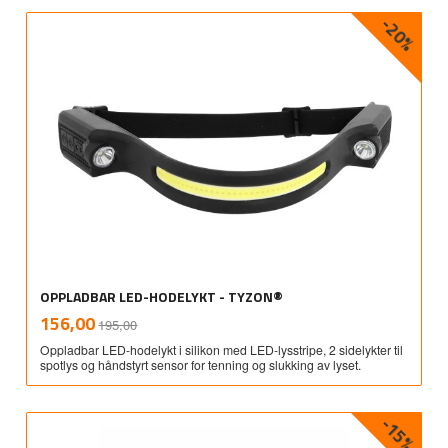
-20%
OPPLADBAR LED-HODELYKT - TYZON®
Rabatt
inkl.
Tilbud
156,00
195,00
mva.
Oppladbar LED-hodelykt i silikon med LED-lysstripe, 2 sidelykter til
spotlys og håndstyrt sensor for tenning og slukking av lyset.
-15%