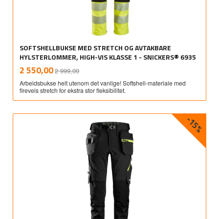
SOFTSHELLBUKSE MED STRETCH OG AVTAKBARE
HYLSTERLOMMER, HIGH-VIS KLASSE 1 - SNICKERS® 6935
Rabatt
inkl.
Tilbud
2 550,00
2 999,00
mva.
Arbeidsbukse helt utenom det vanlige! Softshell-materiale med
fireveis stretch for ekstra stor fleksibilitet.
-15%