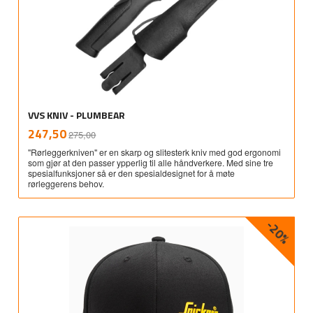
VVS KNIV - PLUMBEAR
Rabatt
inkl.
Tilbud
247,50
275,00
mva.
"Rørleggerkniven" er en skarp og slitesterk kniv med god ergonomi
som gjør at den passer ypperlig til alle håndverkere. Med sine tre
spesialfunksjoner så er den spesialdesignet for å møte
rørleggerens behov.
-20%