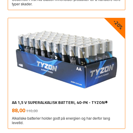
typer skader.
-20%
AA 1,5 V SUPERALKALISK BATTERI, 40-PK - TYZON®
Rabatt
inkl.
Tilbud
88,00
110,00
mva.
Alkaliske batterier holder godt på energien og har derfor lang
levetid.