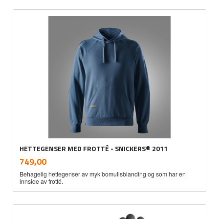
HETTEGENSER MED FROTTÉ - SNICKERS® 2011
inkl.
Pris
749,00
mva.
Behagelig hettegenser av myk bomullsblanding og som har en
innside av frotté.