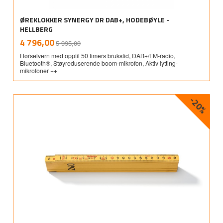
ØREKLOKKER SYNERGY DR DAB+, HODEBØYLE -
HELLBERG
Rabatt
inkl.
Tilbud
4 796,00
5 995,00
mva.
Hørselvern med opptil 50 timers brukstid, DAB+/FM-radio,
Bluetooth®, Støyreduserende boom-mikrofon, Aktiv lytting-
mikrofoner ++
-20%