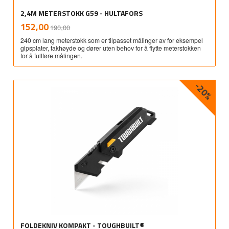
2,4M METERSTOKK G59 - HULTAFORS
Rabatt
inkl.
Tilbud
152,00
190,00
mva.
240 cm lang meterstokk som er tilpasset målinger av for eksempel
gipsplater, takhøyde og dører uten behov for å flytte meterstokken
for å fullføre målingen.
-20%
FOLDEKNIV KOMPAKT - TOUGHBUILT®