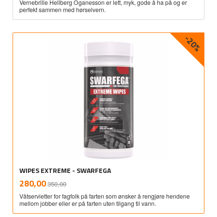
Vernebrille Hellberg Oganesson er lett, myk, gode å ha på og er
perfekt sammen med hørselvern.
-20%
WIPES EXTREME - SWARFEGA
Rabatt
inkl.
Tilbud
280,00
350,00
mva.
Våtservietter for fagfolk på farten som ønsker å rengjøre hendene
mellom jobber eller er på farten uten tilgang til vann.