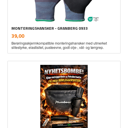
MONTERINGSHANSKER - GRANBERG 0933
inkl.
Pris
39,00
mva.
Berøringsskjermkompatible monteringshansker med utmerket
slitestyrke, elastisitet, pusteevne, godt olje-, våt- og tørrgrep.