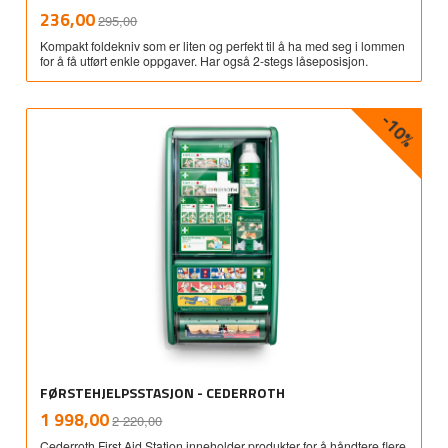
Rabatt
inkl.
Tilbud
236,00
295,00
mva.
Kompakt foldekniv som er liten og perfekt til å ha med seg i lommen
for å få utført enkle oppgaver. Har også 2-stegs låseposisjon.
-10%
FØRSTEHJELPSSTASJON - CEDERROTH
Rabatt
inkl.
Tilbud
1 998,00
2 220,00
mva.
Cederroth First Aid Station inneholder produkter for å håndtere flere