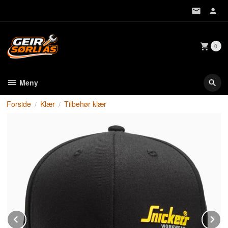
Gå
til
innholdet
0
Meny
Forside
Klær
Tilbehør klær
Prev
N