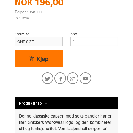
Tilbud
NOK
196,00
Førpris:
245,00
Rabatt
inkl. mva.
Størrelse
Antall
Kjøp
Produktinfo
Denne klassiske capsen med seks paneler har en
liten Snickers Workwear-logo, og den kombinerer
stil og funksjonalitet. Ventilasjonshull sørger for