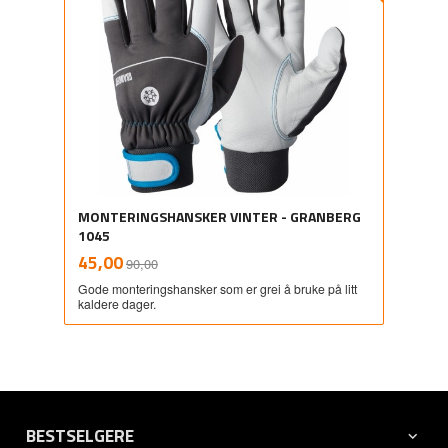
MONTERINGSHANSKER VINTER - GRANBERG
1045
Rabatt
inkl.
Tilbud
45,00
90,00
mva.
Gode monteringshansker som er grei å bruke på litt
kaldere dager.
BESTSELGERE