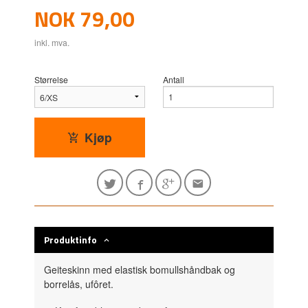
Pris
NOK
79,00
inkl. mva.
Størrelse
Antall
Kjøp
Produktinfo
Geiteskinn med elastisk bomullshåndbak og
borrelås, ufôret.