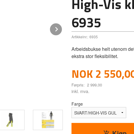
High-Vis k
6935
Next
Artikkelnr.:
6935
Arbeidsbukse helt utenom det v
ekstra stor fleksibilitet.
Tilbud
NOK
2 550,0
Førpris:
2 999,00
Rabatt
inkl. mva.
Farge
Kjøp