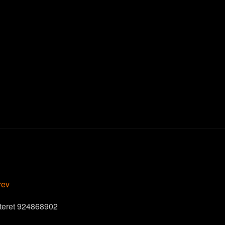
rev
steret 924868902