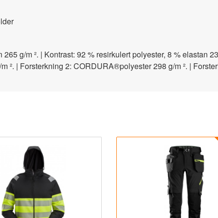
lder
 265 g/m ². | Kontrast: 92 % resirkulert polyester, 8 % elastan 
m ². | Forsterkning 2: CORDURA®polyester 298 g/m ². | Forst