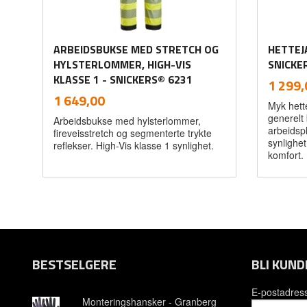
ARBEIDSBUKSE MED STRETCH OG
HETTEJA
HYLSTERLOMMER, HIGH-VIS
SNICKE
KLASSE 1 - SNICKERS® 6231
Pris
1 299,
inkl.
Pris
1 649,00
Myk hette
mva.
generelt
Arbeidsbukse med hylsterlommer,
arbeidsp
fireveisstretch og segmenterte trykte
synlighet
reflekser. High-Vis klasse 1 synlighet.
komfort.
Les mer
BESTSELGERE
BLI KUND
E-postadres
Monteringshansker - Granberg