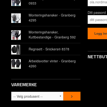
0933
Ditt passord
Monteringshansker - Granberg
4295
Monteringshansker,
Kuttbestandige - Granberg 592
Regnsett - Snickers® 8378
NETTBUT
Arbeidsvotter vinter - Granberg
4260
Opprett kon
Om oss
VAREMERKE
Kontakt os
Spørsmål &