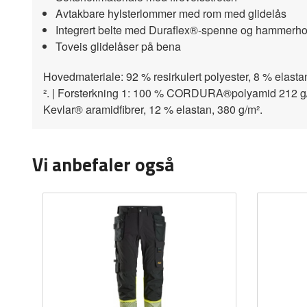
Avtakbare hylsterlommer med rom med glidelås
Integrert belte med Duraflex®-spenne og hammerho
Toveis glidelåser på bena
Hovedmateriale: 92 % resirkulert polyester, 8 % elastan
². | Forsterkning 1: 100 % CORDURA®polyamid 212 g/
Kevlar® aramidfibrer, 12 % elastan, 380 g/m².
Vi anbefaler også