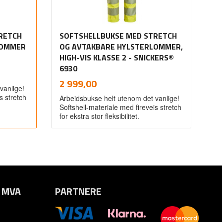
RETCH
SOFTSHELLBUKSE MED STRETCH
LOMMER
OG AVTAKBARE HYLSTERLOMMER,
HIGH-VIS KLASSE 2 - SNICKERS®
6930
inkl.
Pris
2 999,00
vanlige!
mva.
s stretch
Arbeidsbukse helt utenom det vanlige!
Softshell-materiale med fireveis stretch
for ekstra stor fleksibilitet.
Les mer
. MVA
PARTNERE