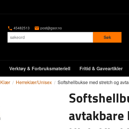
45482513
post@gsor.no
Søk
Verktøy & Forbruksmateriell
Fritid & Gaveartikler
Klær
Herreklær/Unisex
Softshellbukse med stretch og avta
Softshellb
avtakbare 