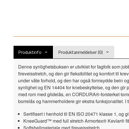
Produktinfo
Produktanmeldelser (0)
Denne synlighetsbuksen er utviklet for fagfolk som jo
fireveisstretch, og den gir fleksibilitet og komfort ti
under våte forhold, og den har også formsydde bein og f
synlighet og EN 14404 for knebeskyttelse, og den gir p
med rom med glidelås, en CORDURA®-forsterket tomme
borrelås og hammerholdere gir ekstra funksjonalitet. I 
Sertifisert i henhold til EN ISO 20471 klasse 1, og gir
KneeGuard™ med full stretch Armortex® Kevlar® fibe
Softshellmateriale med fireveisstretch