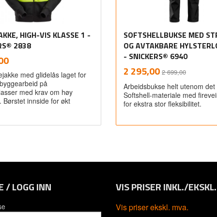
KKE, HIGH-VIS KLASSE 1 -
SOFTSHELLBUKSE MED ST
RS® 2838
OG AVTAKBARE HYLSTER
inkl.
- SNICKERS® 6940
00
mva.
Rabatt
inkl.
Tilbud
2 295,00
2 699,00
jakke med glidelås laget for
mva.
 byggearbeid på
Arbeidsbukse helt utenom det 
lasser med krav om høy
Softshell-materiale med firevei
. Børstet innside for økt
for ekstra stor fleksibilitet.
Les mer
Les mer
E / LOGG INN
VIS PRISER INKL./EKSKL
se
Vis priser ekskl. mva.