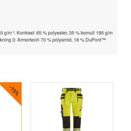
230 g/m ². Kontrast: 65 % polyester, 35 % bomull 195 g/m
erkning 3: Armortex® 70 % polyamid, 18 % DuPont™
-15%