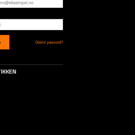
Glemt passord?
IKKEN
to / Logg inn
s
 Svar