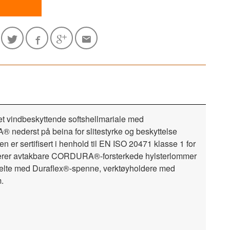
et vindbeskyttende softshellmariale med
A® nederst på beina for slitestyrke og beskyttelse
 er sertifisert i henhold til EN ISO 20471 klasse 1 for
nkluderer avtakbare CORDURA®-forsterkede hylsterlommer
elte med Duraflex®-spenne, verktøyholdere med
m.