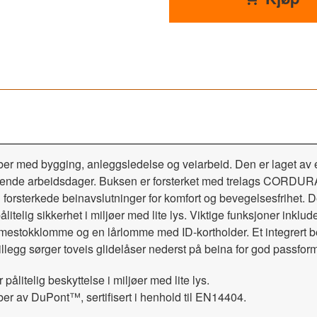
bber med bygging, anleggsledelse og veiarbeid. Den er laget av 
l krevende arbeidsdager. Buksen er forsterket med trelags CORDUR
orsterkede beinavslutninger for komfort og bevegelsesfrihet. Den
ålitelig sikkerhet i miljøer med lite lys. Viktige funksjoner i
stokklomme og en lårlomme med ID-kortholder. Et integrert b
tillegg sørger toveis glidelåser nederst på beina for god passfor
 pålitelig beskyttelse i miljøer med lite lys.
r av DuPont™, sertifisert i henhold til EN14404.