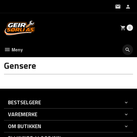
Gå
til
innholdet
0
Meny
Gensere
BESTSELGERE
VAREMERKE
OM BUTIKKEN