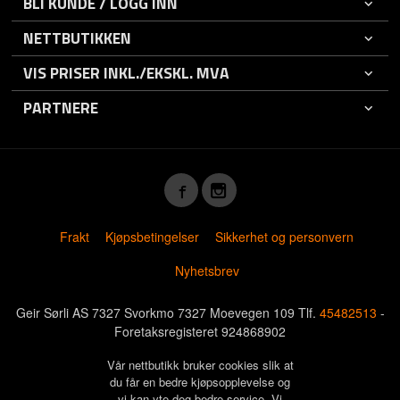
BLI KUNDE / LOGG INN
NETTBUTIKKEN
VIS PRISER INKL./EKSKL. MVA
PARTNERE
Frakt
Kjøpsbetingelser
Sikkerhet og personvern
Nyhetsbrev
Geir Sørli AS 7327 Svorkmo 7327 Moevegen 109 Tlf.
45482513
-
Foretaksregisteret 924868902
Vår nettbutikk bruker cookies slik at
du får en bedre kjøpsopplevelse og
vi kan yte deg bedre service. Vi