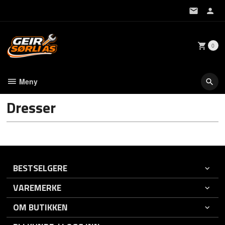
Gå
til
innholdet
0
Meny
Dresser
BESTSELGERE
VAREMERKE
OM BUTIKKEN