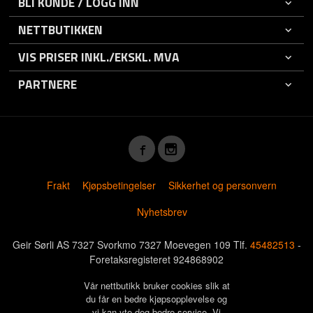
BLI KUNDE / LOGG INN
NETTBUTIKKEN
VIS PRISER INKL./EKSKL. MVA
PARTNERE
Frakt
Kjøpsbetingelser
Sikkerhet og personvern
Nyhetsbrev
Geir Sørli AS 7327 Svorkmo 7327 Moevegen 109 Tlf.
45482513
-
Foretaksregisteret 924868902
Vår nettbutikk bruker cookies slik at
du får en bedre kjøpsopplevelse og
vi kan yte deg bedre service. Vi