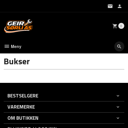
Gå
til
innholdet
0
Meny
Bukser
BESTSELGERE
VAREMERKE
OM BUTIKKEN