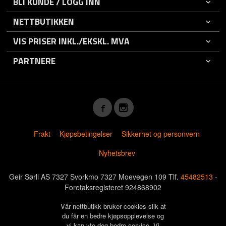
BLI KUNDE / LOGG INN
NETTBUTIKKEN
VIS PRISER INKL./EKSKL. MVA
PARTNERE
Frakt
Kjøpsbetingelser
Sikkerhet og personvern
Nyhetsbrev
Geir Sørli AS 7327 Svorkmo 7327 Moevegen 109 Tlf.
45482513
-
Foretaksregisteret 924868902
Vår nettbutikk bruker cookies slik at
du får en bedre kjøpsopplevelse og
vi kan yte deg bedre service. Vi