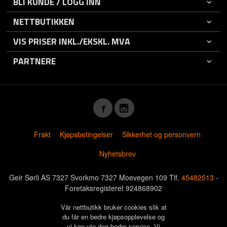
BLI KUNDE / LOGG INN
NETTBUTIKKEN
VIS PRISER INKL./EKSKL. MVA
PARTNERE
Frakt
Kjøpsbetingelser
Sikkerhet og personvern
Nyhetsbrev
Geir Sørli AS 7327 Svorkmo 7327 Moevegen 109 Tlf.
45482513
-
Foretaksregisteret 924868902
Vår nettbutikk bruker cookies slik at
du får en bedre kjøpsopplevelse og
vi kan yte deg bedre service. Vi