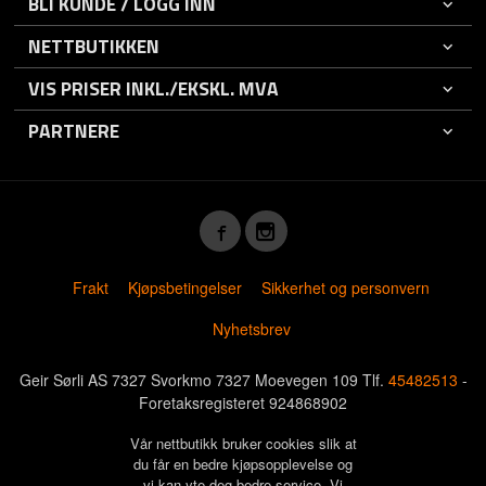
BLI KUNDE / LOGG INN
NETTBUTIKKEN
VIS PRISER INKL./EKSKL. MVA
PARTNERE
Frakt
Kjøpsbetingelser
Sikkerhet og personvern
Nyhetsbrev
Geir Sørli AS 7327 Svorkmo 7327 Moevegen 109 Tlf.
45482513
-
Foretaksregisteret 924868902
Vår nettbutikk bruker cookies slik at
du får en bedre kjøpsopplevelse og
vi kan yte deg bedre service. Vi