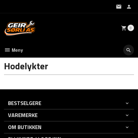
Gå
til
innholdet
0
Meny
Hodelykter
BESTSELGERE
VAREMERKE
OM BUTIKKEN