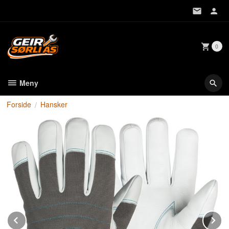
Gå
til
innholdet
0
Meny
Forside
Hansker
Prev
N