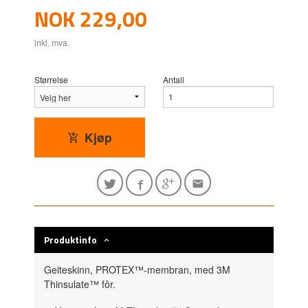
Pris
NOK
229,00
inkl. mva.
Størrelse
Antall
Kjøp
Produktinfo
Geiteskinn, PROTEX™-membran, med 3M
Thinsulate™ fôr.