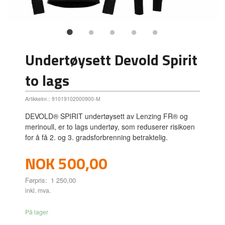
Undertøysett Devold Spirit
to lags
Artikkelnr.:
91019102000900-M
DEVOLD® SPIRIT undertøysett av Lenzing FR® og
merinoull, er to lags undertøy, som reduserer risikoen
for å få 2. og 3. gradsforbrenning betraktelig.
Tilbud
NOK
500,00
Førpris:
1 250,00
Rabatt
inkl. mva.
På lager