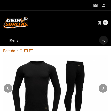
Gå
til
innholdet
0
Meny
Forside
OUTLET
Prev
N