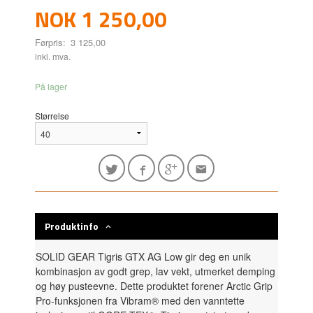
Tilbud
NOK
1 250,00
Førpris:
3 125,00
Rabatt
inkl. mva.
På lager
Størrelse
Produktinfo
SOLID GEAR Tigris GTX AG Low gir deg en unik
kombinasjon av godt grep, lav vekt, utmerket demping
og høy pusteevne. Dette produktet forener Arctic Grip
Pro-funksjonen fra Vibram® med den vanntette