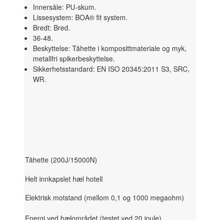
Innersåle: PU-skum.
Lissesystem: BOA® fit system.
Bredt: Bred.
36-48.
Beskyttelse: Tåhette i komposittmateriale og myk,
metallfri spikerbeskyttelse.
Sikkerhetsstandard: EN ISO 20345:2011 S3, SRC,
WR.
Tåhette (200J/15000N)
Helt innkapslet hæl hotell
Elektrisk motstand (mellom 0,1 og 1000 megaohm)
Energi ved hælområdet (testet ved 20 joule)