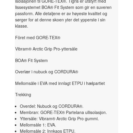
isolasjonen til GORE-TEX®. Tigris er utstyrt med
lissesystemet BOA® Fit System som gir en suveren
passform. Alle detaljene er av høyeste kvalitet og
sørger for at denne skoen yter det ypperste i sin
klasse.
Fôret med GORE-TEX®
Vibram® Arctic Grip Pro-yttersåle
BOA® Fit System
Overlær i nubuck og CORDURA®
Mellomsåle i EVA med innlagt ETPU i hælpartiet
Trekking
Overdel: Nubuck og CORDURA®.
Membran: GORE-TEX® Partelana ullisolasjon.
Yttersåle: Vibram® Arctic Grip Pro gummi.
Mellomsåle 1: EVA.
Mellomsåle 2: Innkaos ETPU.