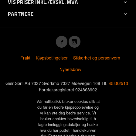
VIS PRISER INKL./EKSKL. MVA
PARTNERE
Frakt
Kjøpsbetingelser
Sikkerhet og personvern
Nyhetsbrev
Geir Sørli AS 7327 Svorkmo 7327 Moevegen 109 Tlf.
45482513
-
Foretaksregisteret 924868902
Vår nettbutikk bruker cookies slik at
du får en bedre kjøpsopplevelse og
vi kan yte deg bedre service. Vi
bruker cookies hovedsaklig til å
lagre innloggingsdetaljer og huske
hva du har puttet i handlekurven
din. Fortsett å bruke siden som