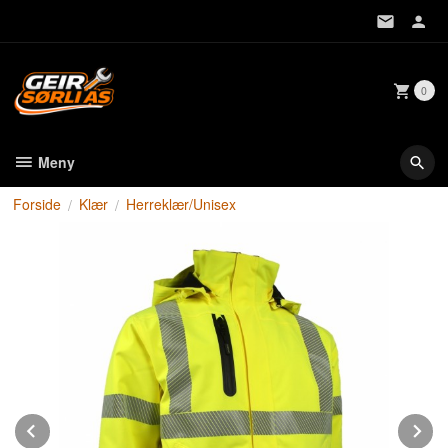
Gå
til
innholdet
0
Meny
Forside
Klær
Herreklær/Unisex
Prev
N