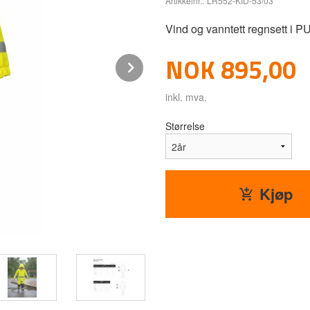
Artikkelnr.:
LR552-KID-53/03
Vind og vanntett regnsett i PU 
Pris
NOK
895,00
Next
inkl. mva.
Størrelse
Kjøp