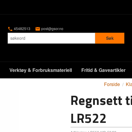
45482513
post@gsor.no
Søk
Verktøy & Forbruksmateriell
Fritid & Gaveartikler
Forside
Kl
Regnsett ti
LR522