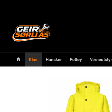
Gå
Lukk
til
innholdet
Produkter
Klær
Hansker
Fottøy
Verneutstyr