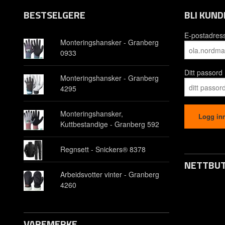
BESTSELGERE
BLI KUND
E-postadres
Monteringshansker - Granberg
0933
Ditt passord
Monteringshansker - Granberg
4295
Monteringshansker,
Kuttbestandige - Granberg 592
Regnsett - Snickers® 8378
NETTBUT
Arbeidsvotter vinter - Granberg
4260
Opprett kon
Om oss
VAREMERKE