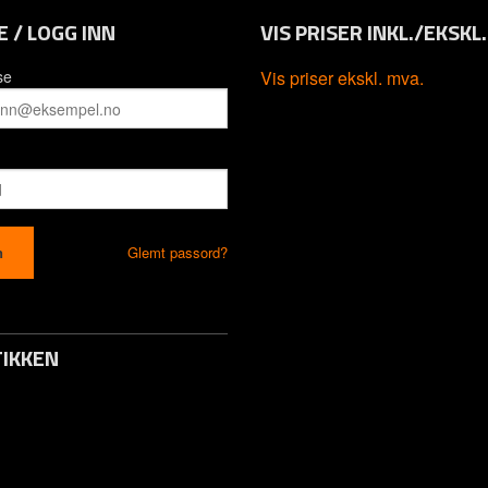
E / LOGG INN
VIS PRISER INKL./EKSKL
se
Vis priser ekskl. mva.
Glemt passord?
IKKEN
to / Logg inn