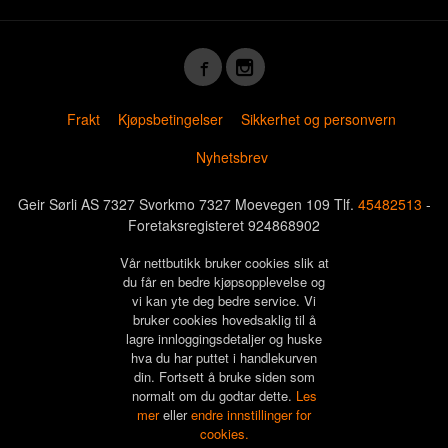
Frakt
Kjøpsbetingelser
Sikkerhet og personvern
Nyhetsbrev
Geir Sørli AS 7327 Svorkmo 7327 Moevegen 109 Tlf.
45482513
-
Foretaksregisteret 924868902
Vår nettbutikk bruker cookies slik at
du får en bedre kjøpsopplevelse og
vi kan yte deg bedre service. Vi
bruker cookies hovedsaklig til å
lagre innloggingsdetaljer og huske
hva du har puttet i handlekurven
din. Fortsett å bruke siden som
normalt om du godtar dette.
Les
mer
eller
endre innstillinger for
cookies.