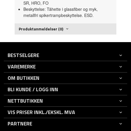
SR, HRO, FO
Beskyttelse: Tåhette i glassfiber og myk,
metallfri spikertrampbeskyttelse. ESD.
Produktanmeldelser (0)
BESTSELGERE
VAREMERKE
OM BUTIKKEN
BLI KUNDE / LOGG INN
NETTBUTIKKEN
VIS PRISER INKL./EKSKL. MVA
PARTNERE