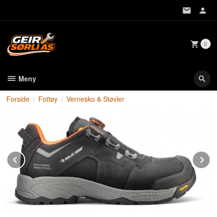
Gå
til
innholdet
0
Meny
Forside
Fottøy
Vernesko & Støvler
Prev
N