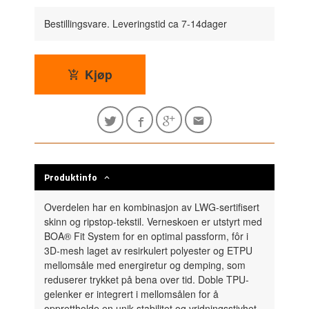
Bestillingsvare. Leveringstid ca 7-14dager
Kjøp
Produktinfo
Overdelen har en kombinasjon av LWG-sertifisert
skinn og ripstop-tekstil. Verneskoen er utstyrt med
BOA® Fit System for en optimal passform, fôr i
3D-mesh laget av resirkulert polyester og ETPU
mellomsåle med energiretur og demping, som
reduserer trykket på bena over tid. Doble TPU-
gelenker er integrert i mellomsålen for å
opprettholde en unik stabilitet og vridningsstivhet.