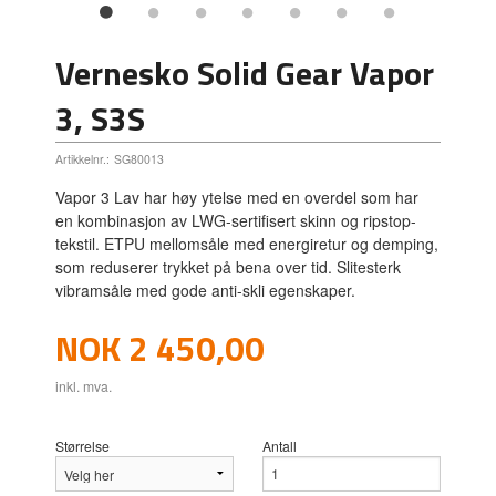
Vernesko Solid Gear Vapor
3, S3S
Artikkelnr.:
SG80013
Vapor 3 Lav har høy ytelse med en overdel som har
en kombinasjon av LWG-sertifisert skinn og ripstop-
tekstil. ETPU mellomsåle med energiretur og demping,
som reduserer trykket på bena over tid. Slitesterk
vibramsåle med gode anti-skli egenskaper.
Pris
NOK
2 450,00
inkl. mva.
Størrelse
Antall