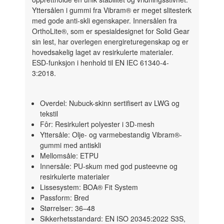
Yttersålen i gummi fra Vibram® er meget slitesterk
med gode anti-skli egenskaper. Innersålen fra
OrthoLite®, som er spesialdesignet for Solid Gear
sin lest, har overlegen energireturegenskap og er
hovedsakelig laget av resirkulerte materialer.
ESD-funksjon i henhold til EN IEC 61340-4-
3:2018.
Overdel: Nubuck-skinn sertifisert av LWG og
tekstil
Fôr: Resirkulert polyester i 3D-mesh
Yttersåle: Olje- og varmebestandig Vibram®-
gummi med antiskli
Mellomsåle: ETPU
Innersåle: PU-skum med god pusteevne og
resirkulerte materialer
Lissesystem: BOA® Fit System
Passform: Bred
Størrelser: 36–48
Sikkerhetsstandard: EN ISO 20345:2022 S3S,