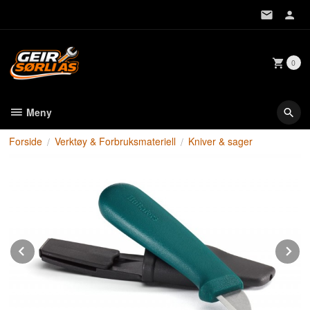
Gå
til
innholdet
0
Meny
Forside
Verktøy & Forbruksmateriell
Kniver & sager
Prev
N