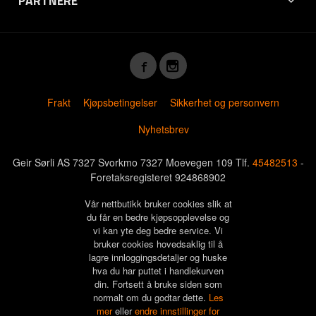
PARTNERE
Frakt
Kjøpsbetingelser
Sikkerhet og personvern
Nyhetsbrev
Geir Sørli AS 7327 Svorkmo 7327 Moevegen 109 Tlf.
45482513
-
Foretaksregisteret 924868902
Vår nettbutikk bruker cookies slik at
du får en bedre kjøpsopplevelse og
vi kan yte deg bedre service. Vi
bruker cookies hovedsaklig til å
lagre innloggingsdetaljer og huske
hva du har puttet i handlekurven
din. Fortsett å bruke siden som
normalt om du godtar dette.
Les
mer
eller
endre innstillinger for