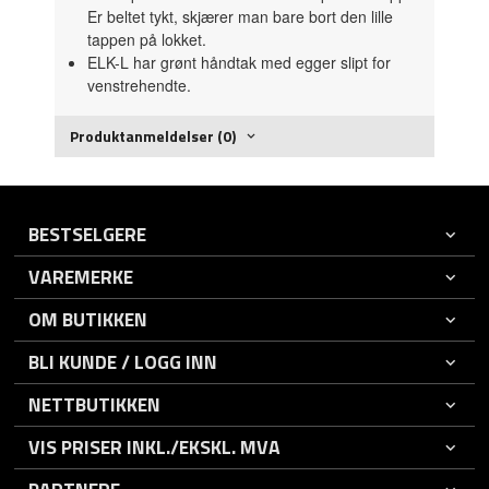
Er beltet tykt, skjærer man bare bort den lille
tappen på lokket.
ELK-L har grønt håndtak med egger slipt for
venstrehendte.
Produktanmeldelser (0)
BESTSELGERE
VAREMERKE
OM BUTIKKEN
BLI KUNDE / LOGG INN
NETTBUTIKKEN
VIS PRISER INKL./EKSKL. MVA