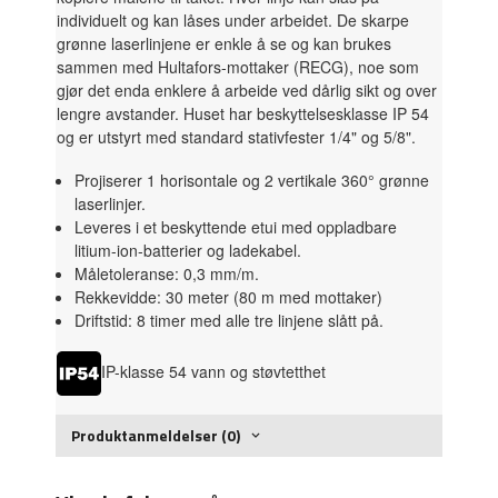
individuelt og kan låses under arbeidet. De skarpe
grønne laserlinjene er enkle å se og kan brukes
sammen med Hultafors-mottaker (RECG), noe som
gjør det enda enklere å arbeide ved dårlig sikt og over
lengre avstander. Huset har beskyttelsesklasse IP 54
og er utstyrt med standard stativfester 1/4" og 5/8".
Projiserer 1 horisontale og 2 vertikale 360° grønne
laserlinjer.
Leveres i et beskyttende etui med oppladbare
litium-ion-batterier og ladekabel.
Måletoleranse: 0,3 mm/m.
Rekkevidde: 30 meter (80 m med mottaker)
Driftstid: 8 timer med alle tre linjene slått på.
IP-klasse 54 vann og støvtetthet
Produktanmeldelser (0)