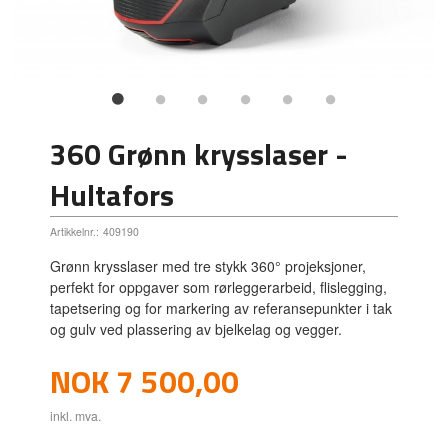
360 Grønn krysslaser -
Hultafors
Artikkelnr.:
409190
Grønn krysslaser med tre stykk 360° projeksjoner,
perfekt for oppgaver som rørleggerarbeid, flislegging,
tapetsering og for markering av referansepunkter i tak
og gulv ved plassering av bjelkelag og vegger.
Pris
NOK
7 500,00
inkl. mva.