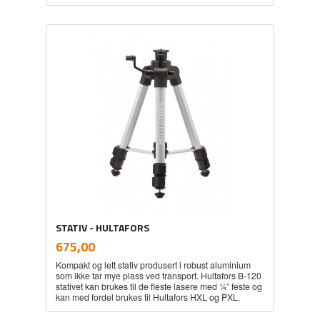
STATIV - HULTAFORS
inkl.
Pris
675,00
mva.
Kompakt og lett stativ produsert i robust aluminium
som ikke tar mye plass ved transport. Hultafors B-120
stativet kan brukes til de fleste lasere med ¼” feste og
kan med fordel brukes til Hultafors HXL og PXL.