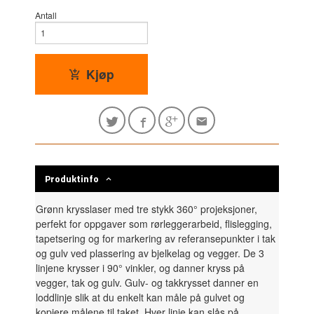
Antall
Kjøp
Produktinfo
Grønn krysslaser med tre stykk 360° projeksjoner,
perfekt for oppgaver som rørleggerarbeid, flislegging,
tapetsering og for markering av referansepunkter i tak
og gulv ved plassering av bjelkelag og vegger. De 3
linjene krysser i 90° vinkler, og danner kryss på
vegger, tak og gulv. Gulv- og takkrysset danner en
loddlinje slik at du enkelt kan måle på gulvet og
kopiere målene til taket. Hver linje kan slås på