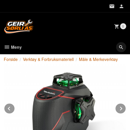
Gå
til
innholdet
0
Meny
Forside
Verktøy & Forbruksmateriell
Måle & Merkeverktøy
Prev
N