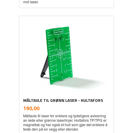
mot laser.
MÅLTAVLE TIL GRØNN LASER - HULTAFORS
inkl.
Pris
190,00
mva.
Måltavle til laser for enklere og tydeligere avlesning
av røde eller grønne laserlinjer. Hultafors TP/TPG er
magnetisk og har også et hull som gjør det enklere å
feste den på en vegg eller stender.