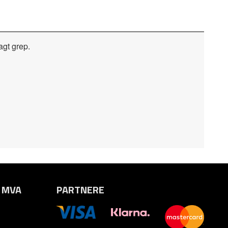
agt grep.
. MVA
PARTNERE