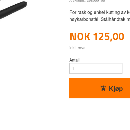
Artikkelnr.:
298050105
For rask og enkel kutting av 
høykarbonstål. Stålhåndtak m
Pris
NOK
125,00
inkl. mva.
Antall
Kjøp