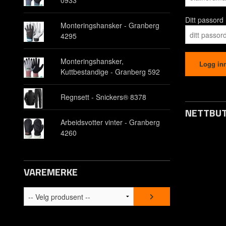
0933
Ditt passord
Monteringshansker - Granberg
4295
Monteringshansker,
Kuttbestandige - Granberg 592
Regnsett - Snickers® 8378
NETTBUT
Arbeidsvotter vinter - Granberg
4260
Opprett kon
Om oss
VAREMERKE
Kontakt os
Spørsmål &