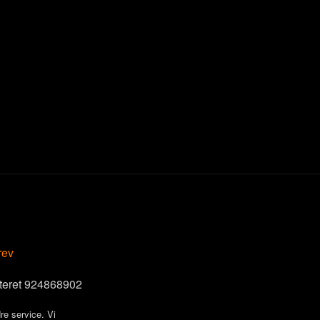
rev
steret 924868902
re service. Vi