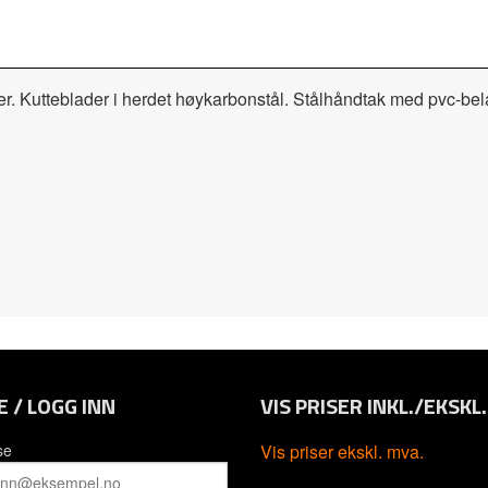
er. Kutteblader i herdet høykarbonstål. Stålhåndtak med pvc-bel
E / LOGG INN
VIS PRISER INKL./EKSKL
se
Vis priser ekskl. mva.