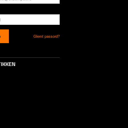
Glemt passord?
IKKEN
to / Logg inn
s
 Svar