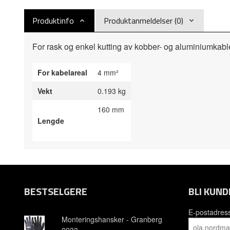
Produktinfo
Produktanmeldelser (0)
For rask og enkel kutting av kobber- og aluminiumkabl
For kabelareal
4 mm²
Vekt
0.193 kg
160 mm
Lengde
BESTSELGERE
BLI KUND
E-postadres
Monteringshansker - Granberg