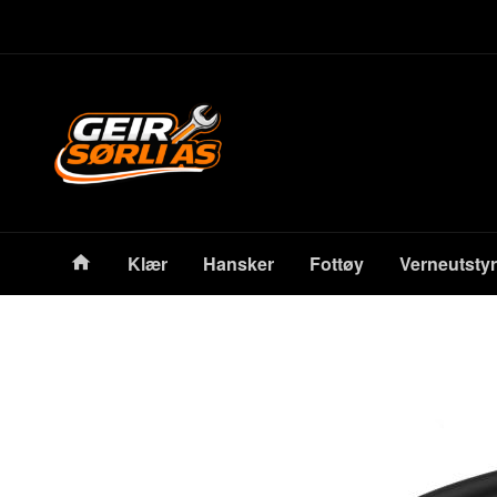
Gå
Lukk
til
innholdet
Produkter
Klær
Hansker
Fottøy
Verneutstyr