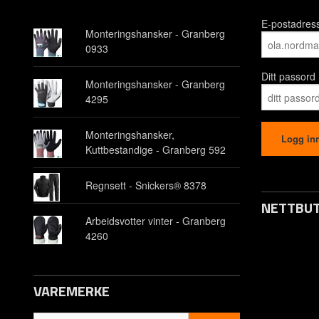
E-postadres
Monteringshansker - Granberg
0933
Ditt passord
Monteringshansker - Granberg
4295
Monteringshansker,
Kuttbestandige - Granberg 592
Regnsett - Snickers® 8378
NETTBUT
Arbeidsvotter vinter - Granberg
4260
Opprett kon
Om oss
VAREMERKE
Kontakt os