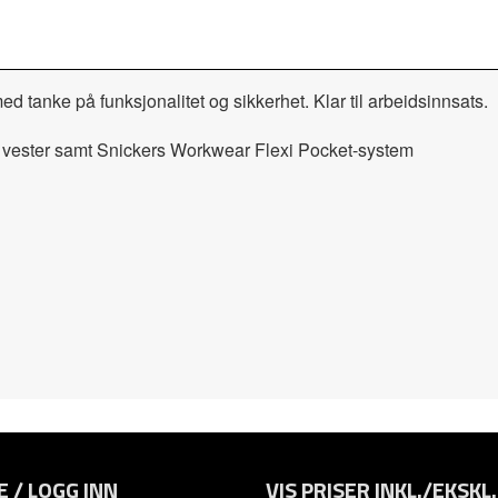
 tanke på funksjonalitet og sikkerhet. Klar til arbeidsinnsats.
g vester samt Snickers Workwear Flexi Pocket-system
E / LOGG INN
VIS PRISER INKL./EKSKL