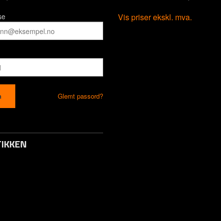
se
Vis priser ekskl. mva.
Glemt passord?
IKKEN
to / Logg inn
s