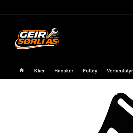
Gå
Lukk
til
innholdet
Produkter
Klær
Hansker
Fottøy
Verneutstyr