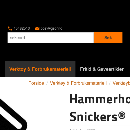
45482513
post@gsor.no
Søk
Verktøy & Forbruksmateriell
Fritid & Gaveartikler
Forside
Verktøy & Forbruksmateriell
Verktøy
Hammerhold
Snickers®