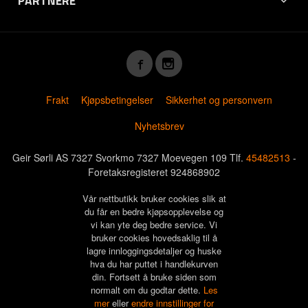
PARTNERE
Frakt
Kjøpsbetingelser
Sikkerhet og personvern
Nyhetsbrev
Geir Sørli AS 7327 Svorkmo 7327 Moevegen 109 Tlf.
45482513
-
Foretaksregisteret 924868902
Vår nettbutikk bruker cookies slik at
du får en bedre kjøpsopplevelse og
vi kan yte deg bedre service. Vi
bruker cookies hovedsaklig til å
lagre innloggingsdetaljer og huske
hva du har puttet i handlekurven
din. Fortsett å bruke siden som
normalt om du godtar dette.
Les
mer
eller
endre innstillinger for