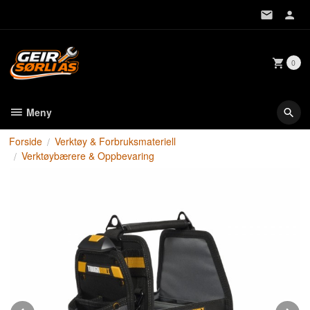
Gå
til
innholdet
0
Meny
Forside
Verktøy & Forbruksmateriell
Verktøybærere & Oppbevaring