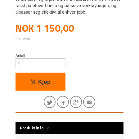
raskt på ethvert belte og på selve verktøybagen, og
tilpasser seg effektivt til enhver jobb.
Pris
NOK
1 150,00
inkl. mva.
Antall
Kjøp
Produktinfo