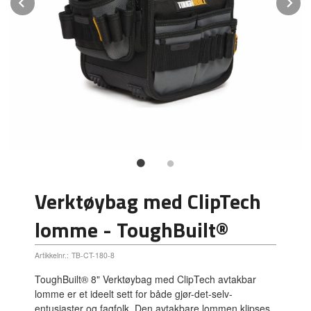
Prev
N
Verktøybag med ClipTech
lomme - ToughBuilt®
Artikkelnr.:
TB-CT-180-8
ToughBuilt® 8" Verktøybag med ClipTech avtakbar
lomme er et ideelt sett for både gjør-det-selv-
entusiaster og fagfolk. Den avtakbare lommen klipses