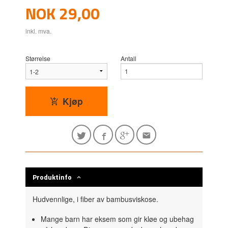
Pris
NOK
29,00
inkl. mva.
Størrelse
Antall
Kjøp
Produktinfo
Hudvennlige, i fiber av bambusviskose.
Mange barn har eksem som gir kløe og ubehag