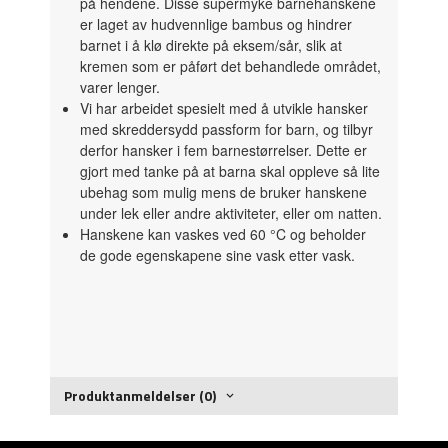
på hendene. Disse supermyke barnehanskene
er laget av hudvennlige bambus og hindrer
barnet i å klø direkte på eksem/sår, slik at
kremen som er påført det behandlede området,
varer lenger.
Vi har arbeidet spesielt med å utvikle hansker
med skreddersydd passform for barn, og tilbyr
derfor hansker i fem barnestørrelser. Dette er
gjort med tanke på at barna skal oppleve så lite
ubehag som mulig mens de bruker hanskene
under lek eller andre aktiviteter, eller om natten.
Hanskene kan vaskes ved 60 °C og beholder
de gode egenskapene sine vask etter vask.
Produktanmeldelser (0)