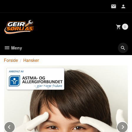
Gå
til
innholdet
0
Meny
Forside
Hansker
Prev
N