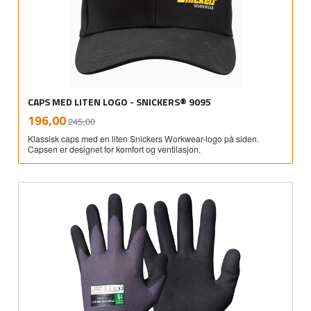
CAPS MED LITEN LOGO - SNICKERS® 9095
Rabatt
inkl.
Tilbud
196,00
245,00
mva.
Klassisk caps med en liten Snickers Workwear-logo på siden.
Capsen er designet for komfort og ventilasjon.