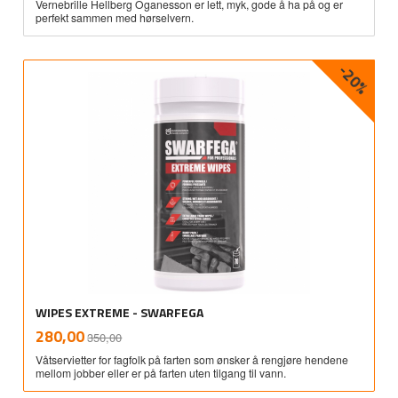
Vernebrille Hellberg Oganesson er lett, myk, gode å ha på og er
perfekt sammen med hørselvern.
-20%
WIPES EXTREME - SWARFEGA
Rabatt
inkl.
Tilbud
280,00
350,00
mva.
Våtservietter for fagfolk på farten som ønsker å rengjøre hendene
mellom jobber eller er på farten uten tilgang til vann.