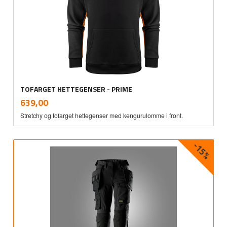
TOFARGET HETTEGENSER - PRIME
inkl.
Pris
639,00
mva.
Stretchy og tofarget hettegenser med kengurulomme i front.
-15%