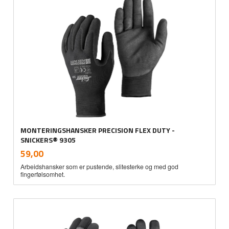
MONTERINGSHANSKER PRECISION FLEX DUTY -
SNICKERS® 9305
inkl.
Pris
59,00
mva.
Arbeidshansker som er pustende, slitesterke og med god
fingerfølsomhet.