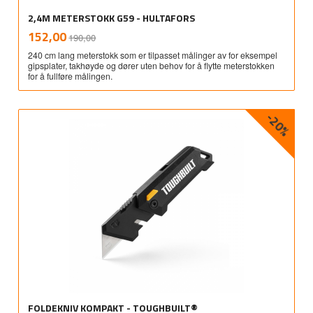
2,4M METERSTOKK G59 - HULTAFORS
Rabatt
inkl.
Tilbud
152,00
190,00
mva.
240 cm lang meterstokk som er tilpasset målinger av for eksempel
gipsplater, takhøyde og dører uten behov for å flytte meterstokken
for å fullføre målingen.
-20%
FOLDEKNIV KOMPAKT - TOUGHBUILT®