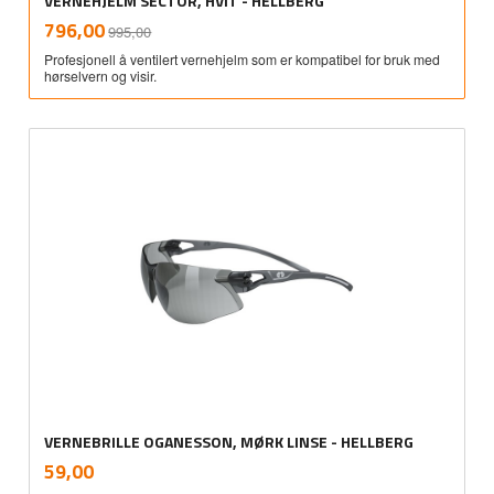
VERNEHJELM SECTOR, HVIT - HELLBERG
Rabatt
inkl.
Tilbud
796,00
995,00
mva.
Profesjonell å ventilert vernehjelm som er kompatibel for bruk med
hørselvern og visir.
VERNEBRILLE OGANESSON, MØRK LINSE - HELLBERG
inkl.
Pris
59,00
mva.