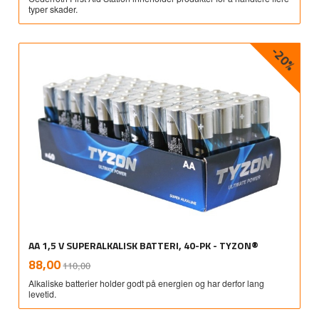
typer skader.
-20%
AA 1,5 V SUPERALKALISK BATTERI, 40-PK - TYZON®
Rabatt
inkl.
Tilbud
88,00
110,00
mva.
Alkaliske batterier holder godt på energien og har derfor lang
levetid.