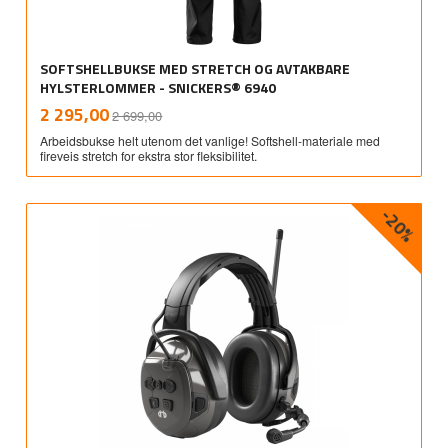
SOFTSHELLBUKSE MED STRETCH OG AVTAKBARE
HYLSTERLOMMER - SNICKERS® 6940
Rabatt
inkl.
Tilbud
2 295,00
2 699,00
mva.
Arbeidsbukse helt utenom det vanlige! Softshell-materiale med
fireveis stretch for ekstra stor fleksibilitet.
-20%