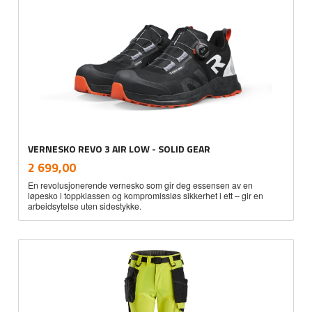
VERNESKO REVO 3 AIR LOW - SOLID GEAR
inkl.
Pris
2 699,00
mva.
En revolusjonerende vernesko som gir deg essensen av en
løpesko i toppklassen og kompromissløs sikkerhet i ett – gir en
arbeidsytelse uten sidestykke.