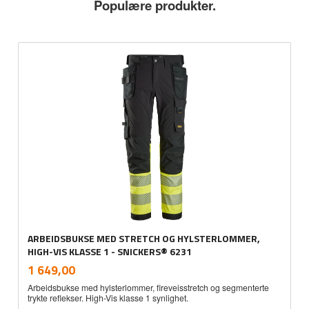
Populære produkter.
ARBEIDSBUKSE MED STRETCH OG HYLSTERLOMMER,
HIGH-VIS KLASSE 1 - SNICKERS® 6231
inkl.
Pris
1 649,00
mva.
Arbeidsbukse med hylsterlommer, fireveisstretch og segmenterte
trykte reflekser. High-Vis klasse 1 synlighet.