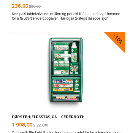
Rabatt
inkl.
Tilbud
236,00
295,00
mva.
Kompakt foldekniv som er liten og perfekt til å ha med seg i lommen
for å få utført enkle oppgaver. Har også 2-stegs låseposisjon.
-10%
FØRSTEHJELPSSTASJON - CEDERROTH
Rabatt
inkl.
Tilbud
1 998,00
2 220,00
mva.
Cederroth First Aid Station inneholder produkter for å håndtere flere