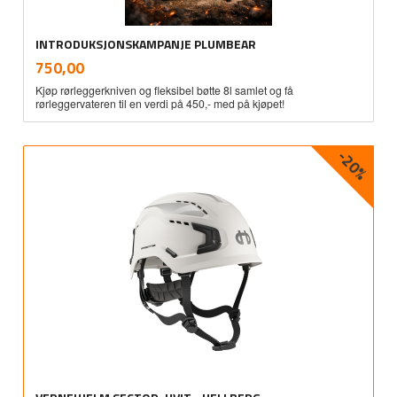
INTRODUKSJONSKAMPANJE PLUMBEAR
inkl.
Pris
750,00
mva.
Kjøp rørleggerkniven og fleksibel bøtte 8l samlet og få
rørleggervateren til en verdi på 450,- med på kjøpet!
-20%