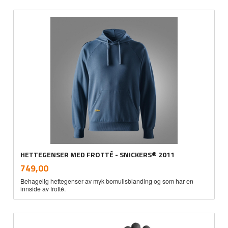
HETTEGENSER MED FROTTÉ - SNICKERS® 2011
inkl.
Pris
749,00
mva.
Behagelig hettegenser av myk bomullsblanding og som har en
innside av frotté.