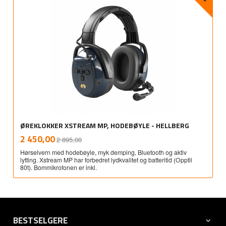
ØREKLOKKER XSTREAM MP, HODEBØYLE - HELLBERG
Rabatt
inkl.
Tilbud
2 450,00
2 895,00
mva.
Hørselvern med hodebøyle, myk demping, Bluetooth og aktiv
lytting. Xstream MP har forbedret lydkvalitet og batteritid (Opptil
80t). Bommikrofonen er inkl.
BESTSELGERE