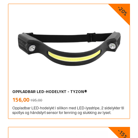
-20%
OPPLADBAR LED-HODELYKT - TYZON®
Rabatt
inkl.
Tilbud
156,00
195,00
mva.
Oppladbar LED-hodelykt i silikon med LED-lysstripe, 2 sidelykter til
spotlys og håndstyrt sensor for tenning og slukking av lyset.
-15%