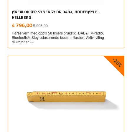
ØREKLOKKER SYNERGY DR DAB+, HODEBØYLE -
HELLBERG
Rabatt
inkl.
Tilbud
4 796,00
5 995,00
mva.
Hørselvern med opptil 50 timers brukstid, DAB+/FM-radio,
Bluetooth®, Støyreduserende boom-mikrofon, Aktiv lytting-
mikrofoner ++
-20%