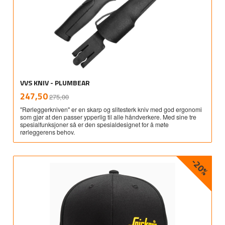
VVS KNIV - PLUMBEAR
Rabatt
inkl.
Tilbud
247,50
275,00
mva.
"Rørleggerkniven" er en skarp og slitesterk kniv med god ergonomi
som gjør at den passer ypperlig til alle håndverkere. Med sine tre
spesialfunksjoner så er den spesialdesignet for å møte
rørleggerens behov.
-20%