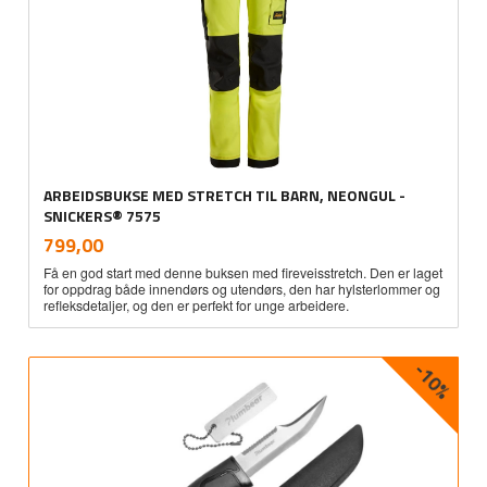
ARBEIDSBUKSE MED STRETCH TIL BARN, NEONGUL -
SNICKERS® 7575
inkl.
Pris
799,00
mva.
Få en god start med denne buksen med fireveisstretch. Den er laget
for oppdrag både innendørs og utendørs, den har hylsterlommer og
refleksdetaljer, og den er perfekt for unge arbeidere.
-10%