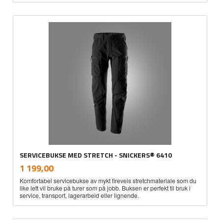
SERVICEBUKSE MED STRETCH - SNICKERS® 6410
inkl.
Pris
1 199,00
mva.
Komfortabel servicebukse av mykt fireveis stretchmateriale som du
like lett vil bruke på turer som på jobb. Buksen er perfekt til bruk i
service, transport, lagerarbeid eller lignende.