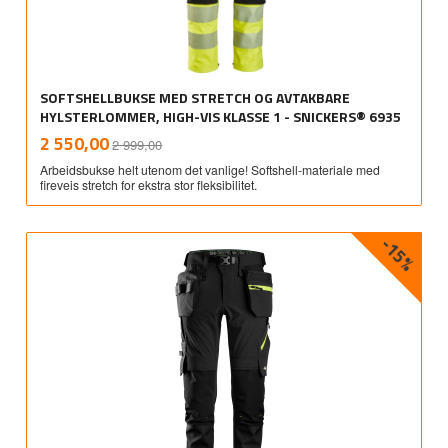
SOFTSHELLBUKSE MED STRETCH OG AVTAKBARE
HYLSTERLOMMER, HIGH-VIS KLASSE 1 - SNICKERS® 6935
Rabatt
inkl.
Tilbud
2 550,00
2 999,00
mva.
Arbeidsbukse helt utenom det vanlige! Softshell-materiale med
fireveis stretch for ekstra stor fleksibilitet.
-15%