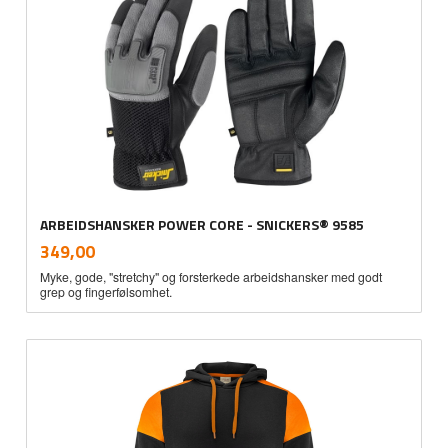
ARBEIDSHANSKER POWER CORE - SNICKERS® 9585
inkl.
Pris
349,00
mva.
Myke, gode, "stretchy" og forsterkede arbeidshansker med godt
grep og fingerfølsomhet.