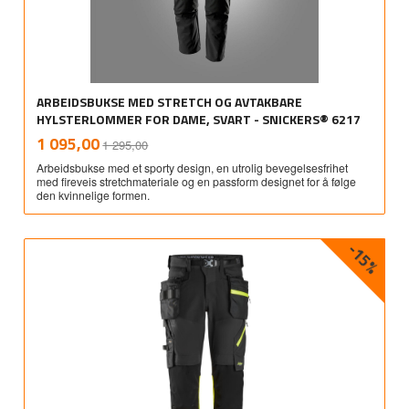
ARBEIDSBUKSE MED STRETCH OG AVTAKBARE
HYLSTERLOMMER FOR DAME, SVART - SNICKERS® 6217
Rabatt
inkl.
Tilbud
1 095,00
1 295,00
mva.
Arbeidsbukse med et sporty design, en utrolig bevegelsesfrihet
med fireveis stretchmateriale og en passform designet for å følge
den kvinnelige formen.
-15%