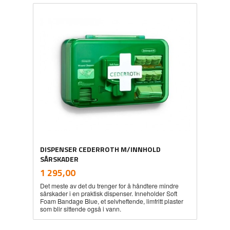
DISPENSER CEDERROTH M/INNHOLD
SÅRSKADER
inkl.
Pris
1 295,00
mva.
Det meste av det du trenger for å håndtere mindre
sårskader i en praktisk dispenser. Inneholder Soft
Foam Bandage Blue, et selvheftende, limfritt plaster
som blir sittende også i vann.