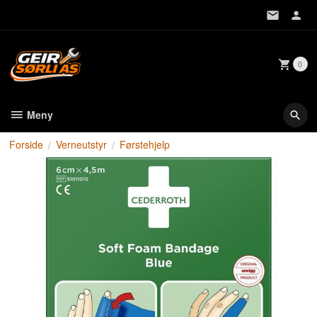
Gå
til
innholdet
0
Meny
Forside
Verneutstyr
Førstehjelp