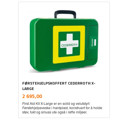
FØRSTEHJELPSKOFFERT CEDERROTH X-
LARGE
inkl.
Pris
2 695,00
mva.
First Aid Kit X-Large er en solid og velutstyrt
Førstehjelpsveske i hardplast, konstruert for å holde
støv, fukt og smuss ute også i røffe miljøer.