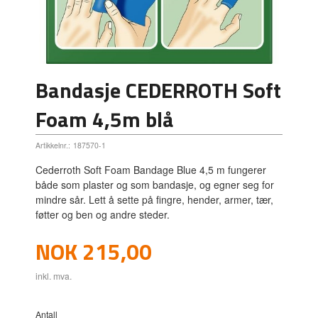
Bandasje CEDERROTH Soft
Foam 4,5m blå
Artikkelnr.:
187570-1
Cederroth Soft Foam Bandage Blue 4,5 m fungerer
både som plaster og som bandasje, og egner seg for
mindre sår. Lett å sette på fingre, hender, armer, tær,
føtter og ben og andre steder.
Pris
NOK
215,00
inkl. mva.
Antall