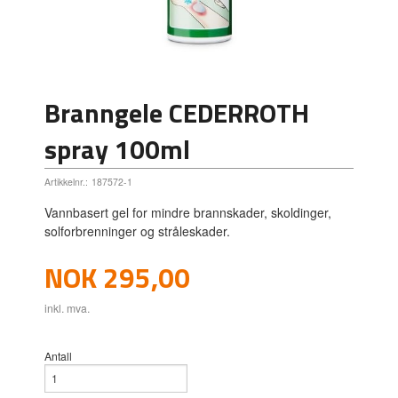
Branngele CEDERROTH
spray 100ml
Artikkelnr.:
187572-1
Vannbasert gel for mindre brannskader, skoldinger,
solforbrenninger og stråleskader.
Pris
NOK
295,00
inkl. mva.
Antall