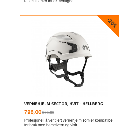
refleksmerker for økt synlighet.
-20%
VERNEHJELM SECTOR, HVIT - HELLBERG
Rabatt
inkl.
Tilbud
796,00
995,00
mva.
Profesjonell å ventilert vernehjelm som er kompatibel
for bruk med hørselvern og visir.