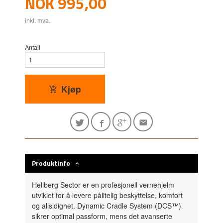
Pris
NOK
995,00
inkl. mva.
Antall
Kjøp
Produktinfo
Hellberg Sector er en profesjonell vernehjelm
utviklet for å levere pålitelig beskyttelse, komfort
og allsidighet. Dynamic Cradle System (DCS™)
sikrer optimal passform, mens det avanserte