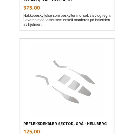
inkl.
Pris
375,00
mva.
Nakkebeskyttelse som beskytter mot sol, støv og regn.
Leveres med fester som enkelt monteres på baksiden
av hjelmen.
REFLEKSDEKALER SECTOR, GRÅ - HELLBERG
inkl.
Pris
125,00
mva.