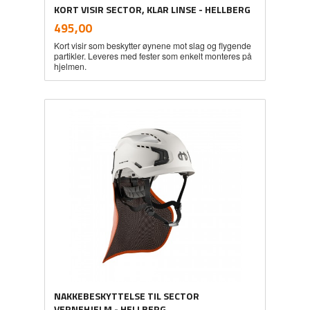
KORT VISIR SECTOR, KLAR LINSE - HELLBERG
inkl.
Pris
495,00
mva.
Kort visir som beskytter øynene mot slag og flygende
partikler. Leveres med fester som enkelt monteres på
hjelmen.
NAKKEBESKYTTELSE TIL SECTOR
VERNEHJELM - HELLBERG