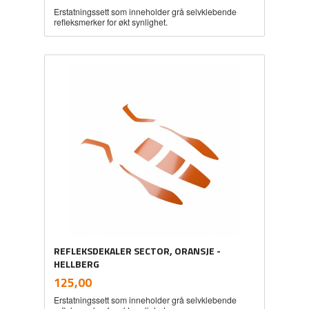
Erstatningssett som inneholder grå selvklebende
refleksmerker for økt synlighet.
REFLEKSDEKALER SECTOR, ORANSJE -
HELLBERG
inkl.
Pris
125,00
mva.
Erstatningssett som inneholder grå selvklebende