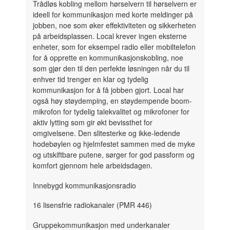
Trådløs kobling mellom hørselvern til hørselvern er
ideell for kommunikasjon med korte meldinger på
jobben, noe som øker effektiviteten og sikkerheten
på arbeidsplassen. Local krever ingen eksterne
enheter, som for eksempel radio eller mobiltelefon
for å opprette en kommunikasjonskobling, noe
som gjør den til den perfekte løsningen når du til
enhver tid trenger en klar og tydelig
kommunikasjon for å få jobben gjort. Local har
også høy støydemping, en støydempende boom-
mikrofon for tydelig talekvalitet og mikrofoner for
aktiv lytting som gir økt bevissthet for
omgivelsene. Den slitesterke og ikke-ledende
hodebøylen og hjelmfestet sammen med de myke
og utskiftbare putene, sørger for god passform og
komfort gjennom hele arbeidsdagen.
Innebygd kommunikasjonsradio
16 lisensfrie radiokanaler (PMR 446)
Gruppekommunikasjon med underkanaler