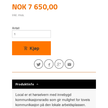
Pris
NOK
7 650,00
inkl. mva.
Antall
Kjøp
Produktinfo
Local er et hørselvern med innebygd
kommunikasjonsradio som gir mulighet for toveis
kommunikasjon på den lokale arbeidsplassen.