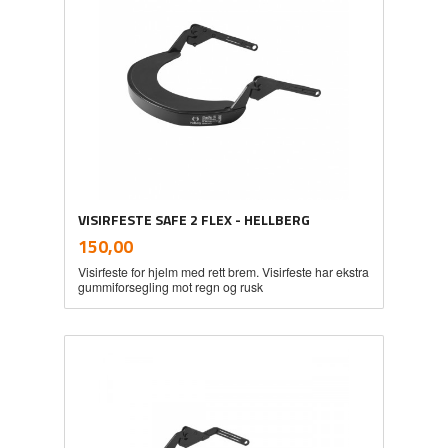
VISIRFESTE SAFE 2 FLEX - HELLBERG
inkl.
Pris
150,00
mva.
Visirfeste for hjelm med rett brem. Visirfeste har ekstra
gummiforsegling mot regn og rusk