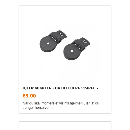
HJELMADAPTER FOR HELLBERG VISIRFESTE
inkl.
Pris
65,00
mva.
Når du skal montere et visir til hjelmen uten at du
trenger hørselvern.