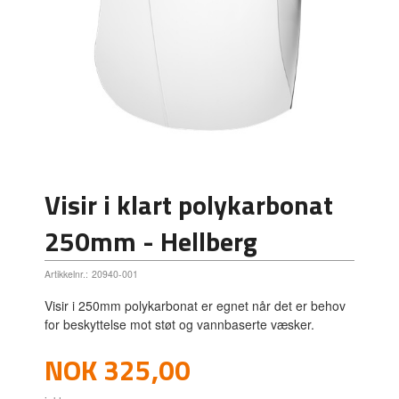
Visir i klart polykarbonat
250mm - Hellberg
Artikkelnr.:
20940-001
Visir i 250mm polykarbonat er egnet når det er behov
for beskyttelse mot støt og vannbaserte væsker.
Pris
NOK
325,00