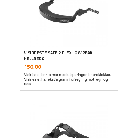
VISIRFESTE SAFE 2 FLEX LOW PEAK -
HELLBERG
inkl.
Pris
150,00
mva.
Visirfeste for hjelmer med utsparinger for øreklokker.
Visirfestet har ekstra gummiforsegling mot regn og
rusk.