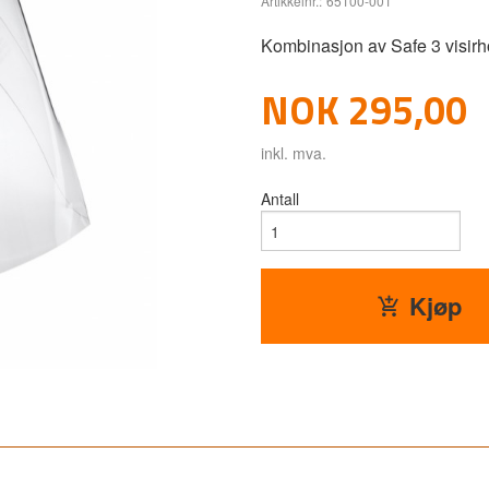
Artikkelnr.:
65100-001
Kombinasjon av Safe 3 visirho
Pris
NOK
295,00
inkl. mva.
Antall
Kjøp