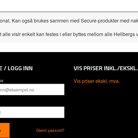
karbonat. Kan også brukes sammen med Secure-produkter med na
alle visir enkelt kan festes i eller byttes mellom alle Hellbergs vi
E / LOGG INN
VIS PRISER INKL./EKSKL
se
Vis priser ekskl. mva.
Glemt passord?