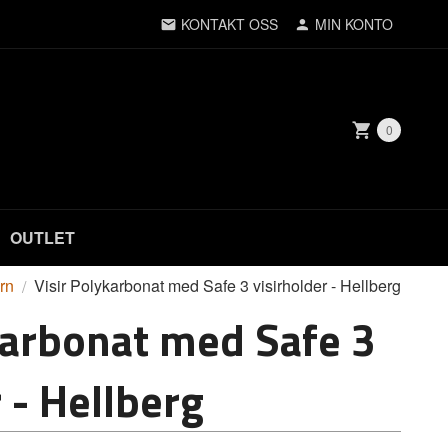
KONTAKT OSS
MIN KONTO
0
OUTLET
rn
Visir Polykarbonat med Safe 3 visirholder - Hellberg
karbonat med Safe 3
 - Hellberg