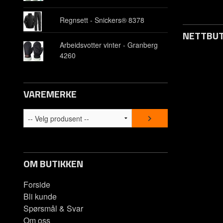
Regnsett - Snickers® 8378
NETTBUT
Arbeidsvotter vinter - Granberg
4260
Opprett kon
Om oss
VAREMERKE
Kontakt os
Spørsmål &
OM BUTIKKEN
Forside
Bli kunde
Spørsmål & Svar
Om oss