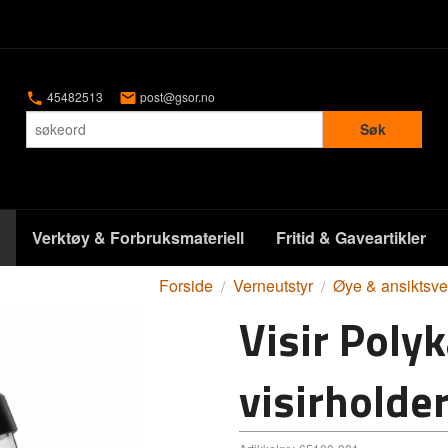
45482513
post@gsor.no
Søk
Verktøy & Forbruksmateriell
Fritid & Gaveartikler
Forside
Verneutstyr
Øye & ansiktsve
Visir Poly
visirholder