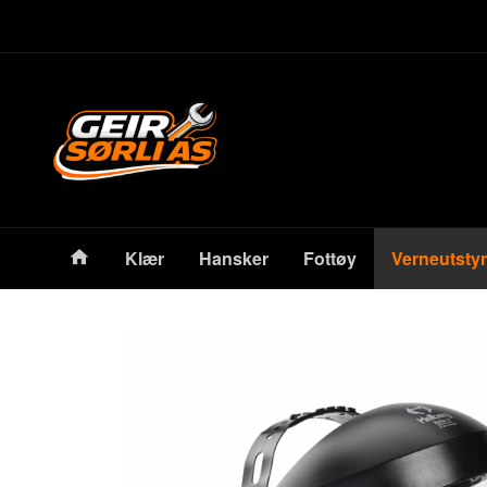
Gå
Lukk
til
innholdet
Produkter
Klær
Hansker
Fottøy
Verneutstyr