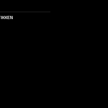
IKKEN
to / Logg inn
s
 Svar