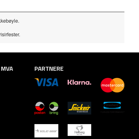
kkebøyle.
sirfester.
. MVA
PARTNERE