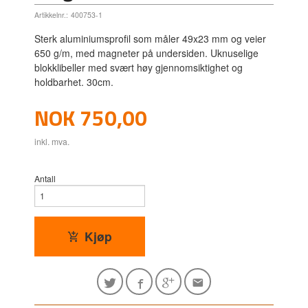
Artikkelnr.:
400753-1
Sterk aluminiumsprofil som måler 49x23 mm og veier
650 g/m, med magneter på undersiden. Uknuselige
blokklibeller med svært høy gjennomsiktighet og
holdbarhet. 30cm.
Pris
NOK
750,00
inkl. mva.
Antall
Kjøp