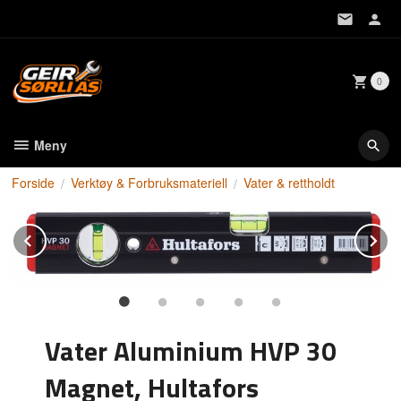
Gå
til
innholdet
0
Meny
Forside
Verktøy & Forbruksmateriell
Vater & rettholdt
Prev
N
Vater Aluminium HVP 30
Magnet, Hultafors