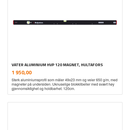
VATER ALUMINIUM HVP 120 MAGNET, HULTAFORS
inkl.
Pris
1 950,00
mva.
Sterk aluminiumsprofil som måler 49x23 mm og veier 650 g/m, med
magneter på undersiden. Uknuselige blokklibeller med svært høy
gjennomsiktighet og holdbarhet. 120cm.