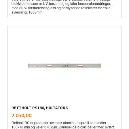
blokklibeller som er UV-bestandig og tåler temperaturendringer,
med 30 % forstørrelsesglass og selvlysende reflektorer for enkel
avlesning. 1800mm
RETTHOLT RS180, HULTAFORS
inkl.
Pris
2 050,00
mva.
Rettholt RS er produsert av sterk aluminiumsprofil som måler
100x18 mm og veier 870 g/m. Uknuselige blokklibeller med svært