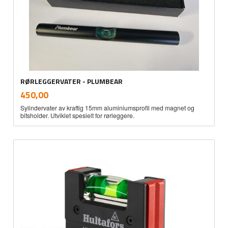
RØRLEGGERVATER - PLUMBEAR
inkl.
Pris
450,00
mva.
Sylindervater av kraftig 15mm aluminiumsprofil med magnet og
bitsholder. Utviklet spesielt for rørleggere.