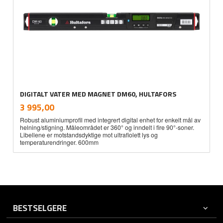
DIGITALT VATER MED MAGNET DM60, HULTAFORS
inkl.
Pris
3 995,00
mva.
Robust aluminiumprofil med integrert digital enhet for enkelt mål av
helning/stigning. Måleområdet er 360° og inndelt i fire 90°-soner.
Libellene er motstandsdyktige mot ultrafiolett lys og
temperaturendringer. 600mm
BESTSELGERE