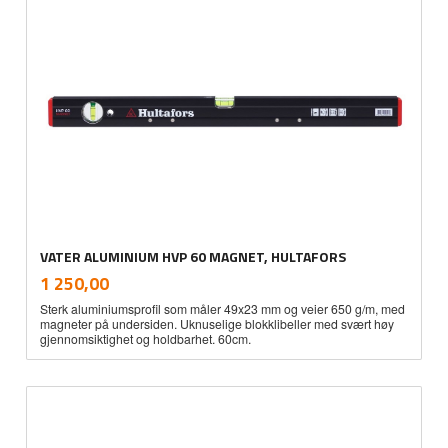
VATER ALUMINIUM HVP 60 MAGNET, HULTAFORS
inkl.
Pris
1 250,00
mva.
Sterk aluminiumsprofil som måler 49x23 mm og veier 650 g/m, med
magneter på undersiden. Uknuselige blokklibeller med svært høy
gjennomsiktighet og holdbarhet. 60cm.