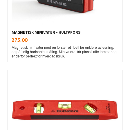
MAGNETISK MINIVATER - HULTAFORS
inkl.
Pris
275,00
mva.
Magnetisk minivater med en forstørret libell for enklere avlesning,
og pålitelig horisontal måling. Minivateret får plass i alle lommer og
er derfor perfekt for hverdagsbruk.