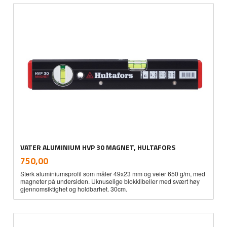
VATER ALUMINIUM HVP 30 MAGNET, HULTAFORS
inkl.
Pris
750,00
mva.
Sterk aluminiumsprofil som måler 49x23 mm og veier 650 g/m, med
magneter på undersiden. Uknuselige blokklibeller med svært høy
gjennomsiktighet og holdbarhet. 30cm.