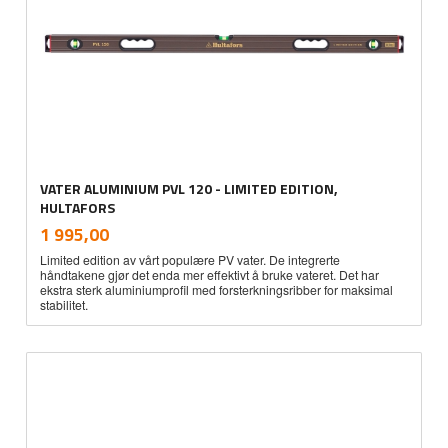
VATER ALUMINIUM PVL 120 - LIMITED EDITION,
HULTAFORS
inkl.
Pris
1 995,00
mva.
Limited edition av vårt populære PV vater. De integrerte
håndtakene gjør det enda mer effektivt å bruke vateret. Det har
ekstra sterk aluminiumprofil med forsterkningsribber for maksimal
stabilitet.