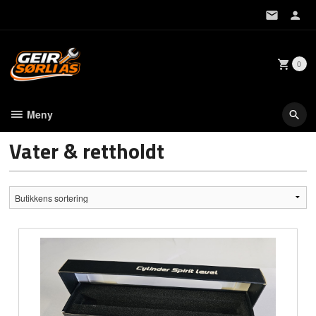
Gå
til
innholdet
0
Meny
Vater & rettholdt