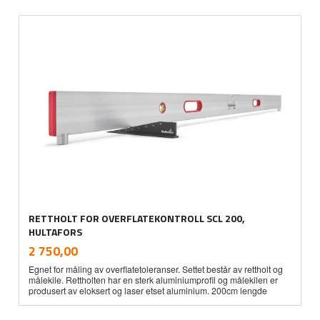
RETTHOLT FOR OVERFLATEKONTROLL SCL 200,
HULTAFORS
inkl.
Pris
2 750,00
mva.
Egnet for måling av overflatetoleranser. Settet består av rettholt og
målekile. Rettholten har en sterk aluminiumprofil og målekilen er
produsert av eloksert og laser etset aluminium. 200cm lengde