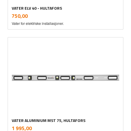
VATER ELV 40 - HULTAFORS
inkl.
Pris
750,00
mva.
Vater for elektriske installasjoner.
VATER ALUMINIUM MST 75, HULTAFORS
inkl.
Pris
1 995,00
mva.