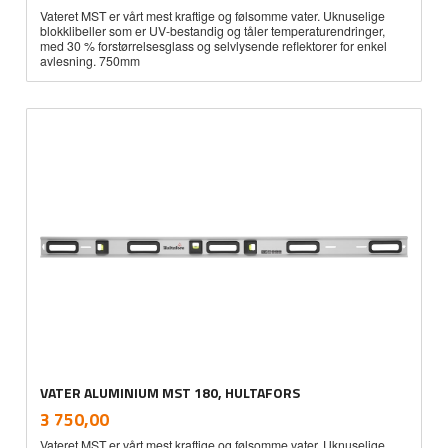
Vateret MST er vårt mest kraftige og følsomme vater. Uknuselige
blokklibeller som er UV-bestandig og tåler temperaturendringer,
med 30 % forstørrelsesglass og selvlysende reflektorer for enkel
avlesning. 750mm
VATER ALUMINIUM MST 180, HULTAFORS
inkl.
Pris
3 750,00
mva.
Vateret MST er vårt mest kraftige og følsomme vater. Uknuselige