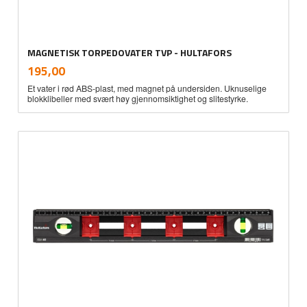
MAGNETISK TORPEDOVATER TVP - HULTAFORS
inkl.
Pris
195,00
mva.
Et vater i rød ABS-plast, med magnet på undersiden. Uknuselige
blokklibeller med svært høy gjennomsiktighet og slitestyrke.