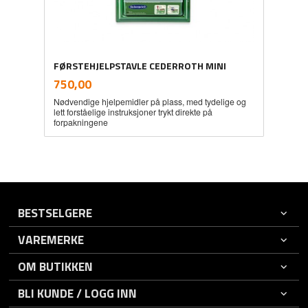
FØRSTEHJELPSTAVLE CEDERROTH MINI
inkl.
Pris
750,00
mva.
Nødvendige hjelpemidler på plass, med tydelige og
lett forståelige instruksjoner trykt direkte på
forpakningene
BESTSELGERE
VAREMERKE
OM BUTIKKEN
BLI KUNDE / LOGG INN