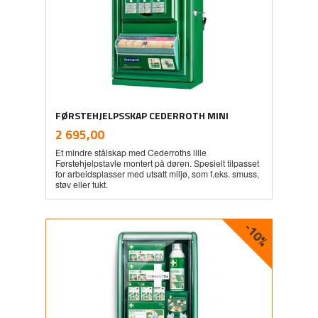
FØRSTEHJELPSSKAP CEDERROTH MINI
inkl.
Pris
2 695,00
mva.
Et mindre stålskap med Cederroths lille
Førstehjelpstavle montert på døren. Spesielt tilpasset
for arbeidsplasser med utsatt miljø, som f.eks. smuss,
støv eller fukt.
-10%