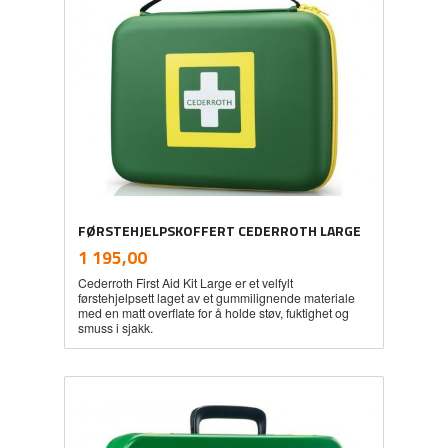
FØRSTEHJELPSKOFFERT CEDERROTH LARGE
inkl.
Pris
1 195,00
mva.
Cederroth First Aid Kit Large er et velfylt
førstehjelpsett laget av et gummilignende materiale
med en matt overflate for å holde støv, fuktighet og
smuss i sjakk.