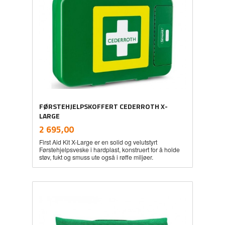
FØRSTEHJELPSKOFFERT CEDERROTH X-
LARGE
inkl.
Pris
2 695,00
mva.
First Aid Kit X-Large er en solid og velutstyrt
Førstehjelpsveske i hardplast, konstruert for å holde
støv, fukt og smuss ute også i røffe miljøer.