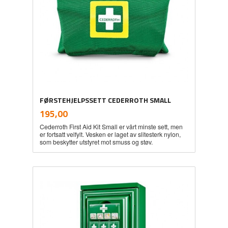
FØRSTEHJELPSSETT CEDERROTH SMALL
inkl.
Pris
195,00
mva.
Cederroth First Aid Kit Small er vårt minste sett, men
er fortsatt velfylt. Vesken er laget av slitesterk nylon,
som beskytter utstyret mot smuss og støv.