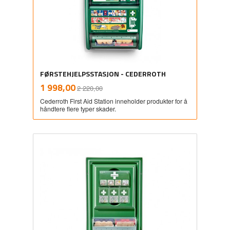
FØRSTEHJELPSSTASJON - CEDERROTH
Rabatt
inkl.
Tilbud
1 998,00
2 220,00
mva.
Cederroth First Aid Station inneholder produkter for å
håndtere flere typer skader.