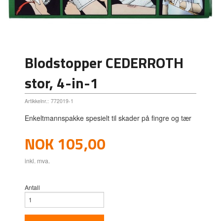
Blodstopper CEDERROTH
stor, 4-in-1
Artikkelnr.:
772019-1
Enkeltmannspakke spesielt til skader på fingre og tær
Pris
NOK
105,00
inkl. mva.
Antall