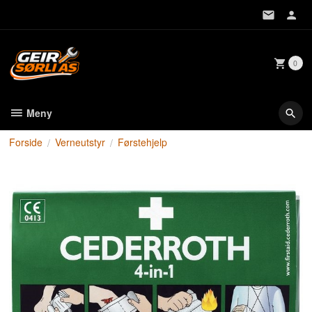
Gå
til
innholdet
0
Meny
Forside
Verneutstyr
Førstehjelp