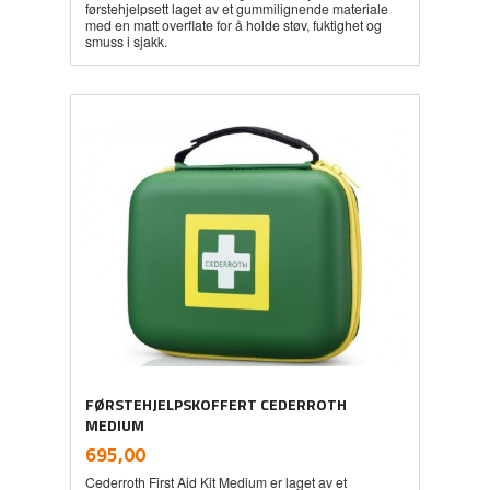
førstehjelpsett laget av et gummilignende materiale
med en matt overflate for å holde støv, fuktighet og
smuss i sjakk.
FØRSTEHJELPSKOFFERT CEDERROTH
MEDIUM
inkl.
Pris
695,00
mva.
Cederroth First Aid Kit Medium er laget av et