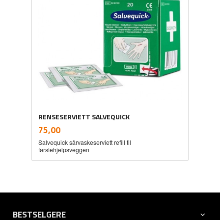
RENSESERVIETT SALVEQUICK
inkl.
Pris
75,00
mva.
Salvequick sårvaskeserviett refill til
førstehjelpsveggen
BESTSELGERE