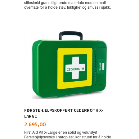
slitesterkt gummilignende materiale med en matt
overflate for å holde støv, fuktighet og smuss i sjakk.
FØRSTEHJELPSKOFFERT CEDERROTH X-
LARGE
inkl.
Pris
2 695,00
mva.
First Aid Kit X-Large er en solid og velutstyrt
Førstehjelpsveske i hardplast, konstruert for å holde