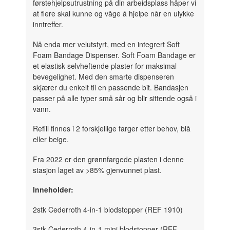
førstehjelpsutrustning på din arbeidsplass håper vi
at flere skal kunne og våge å hjelpe når en ulykke
inntreffer.
Nå enda mer velutstyrt, med en integrert Soft
Foam Bandage Dispenser. Soft Foam Bandage er
et elastisk selvheftende plaster for maksimal
bevegelighet. Med den smarte dispenseren
skjærer du enkelt til en passende bit. Bandasjen
passer på alle typer små sår og blir sittende også i
vann.
Refill finnes i 2 forskjellige farger etter behov, blå
eller beige.
Fra 2022 er den grønnfargede plasten i denne
stasjon laget av >85% gjenvunnet plast.
Inneholder:
2stk Cederroth 4-in-1 blodstopper (REF 1910)
3stk Cederroth 4-in-1 mini blodstopper (REF