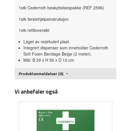
1stk Cederroth beskyttelsespakke (REF 2596)
1stk førstehjelpsinstruksjon
1stk refilloversikt
Laget av resirkulert plast.
Integrert dispenser som inneholder Cederroth
Soft Foam Bandage Beige (2 meter).
Mål: B 29 x H 56 x D 12 cm.
Produktanmeldelser (0)
Vi anbefaler også