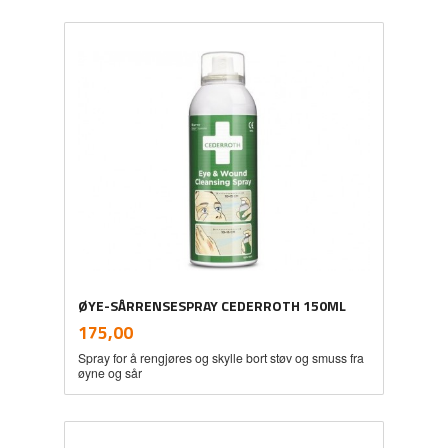
ØYE-SÅRRENSESPRAY CEDERROTH 150ML
inkl.
Pris
175,00
mva.
Spray for å rengjøres og skylle bort støv og smuss fra
øyne og sår