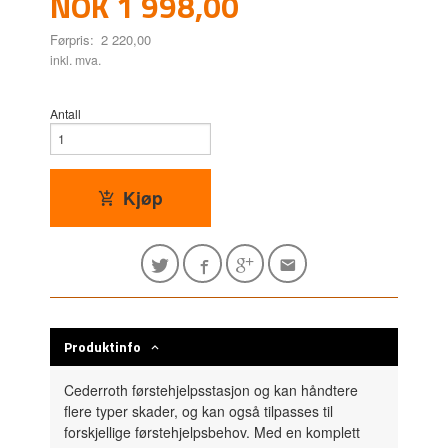
Tilbud
NOK
1 998,00
Førpris:
2 220,00
Rabatt
inkl. mva.
Antall
Kjøp
Produktinfo
Cederroth førstehjelpsstasjon og kan håndtere
flere typer skader, og kan også tilpasses til
forskjellige førstehjelpsbehov. Med en komplett