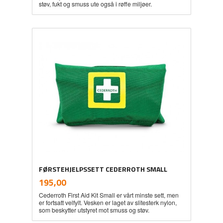
støv, fukt og smuss ute også i røffe miljøer.
FØRSTEHJELPSSETT CEDERROTH SMALL
inkl.
Pris
195,00
mva.
Cederroth First Aid Kit Small er vårt minste sett, men
er fortsatt velfylt. Vesken er laget av slitesterk nylon,
som beskytter utstyret mot smuss og støv.