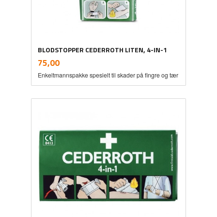
BLODSTOPPER CEDERROTH LITEN, 4-IN-1
inkl.
Pris
75,00
mva.
Enkeltmannspakke spesielt til skader på fingre og tær