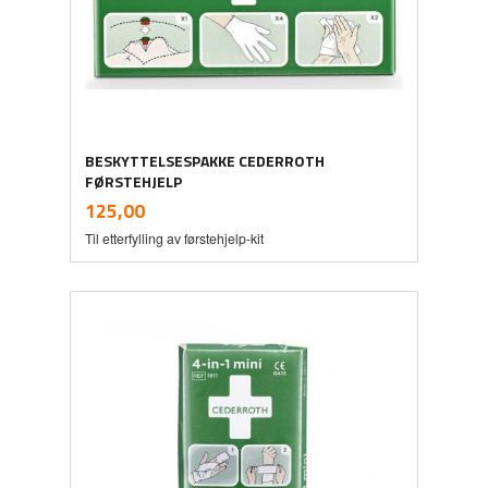
BESKYTTELSESPAKKE CEDERROTH
FØRSTEHJELP
inkl.
Pris
125,00
mva.
Til etterfylling av førstehjelp-kit