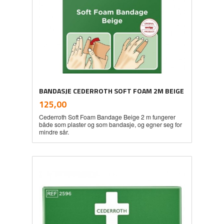
BANDASJE CEDERROTH SOFT FOAM 2M BEIGE
inkl.
Pris
125,00
mva.
Cederroth Soft Foam Bandage Beige 2 m fungerer
både som plaster og som bandasje, og egner seg for
mindre sår.