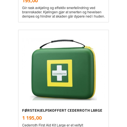
Pris
195,00
mva.
Gir rask avkjøling og effektiv smertelindring ved
brannskader. Kjølingen gjør at smerten og hevelsen
dempes og hindrer at skaden går dypere ned i huden.
FØRSTEHJELPSKOFFERT CEDERROTH LARGE
inkl.
Pris
1 195,00
mva.
Cederroth First Aid Kit Large er et velfylt