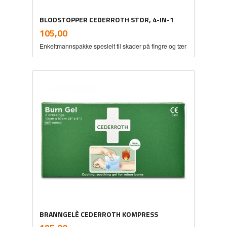
BLODSTOPPER CEDERROTH STOR, 4-IN-1
inkl.
Pris
105,00
mva.
Enkeltmannspakke spesielt til skader på fingre og tær
BRANNGELÈ CEDERROTH KOMPRESS
inkl.