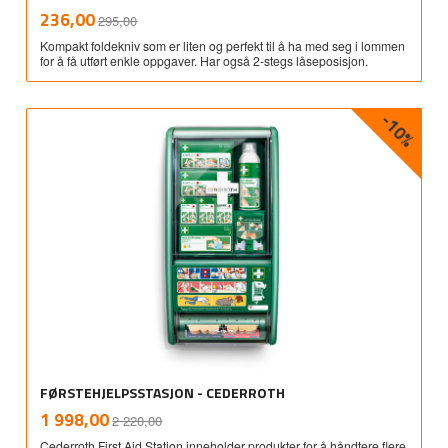
Rabatt
inkl.
Tilbud
236,00
295,00
mva.
Kompakt foldekniv som er liten og perfekt til å ha med seg i lommen
for å få utført enkle oppgaver. Har også 2-stegs låseposisjon.
-10%
FØRSTEHJELPSSTASJON - CEDERROTH
Rabatt
inkl.
Tilbud
1 998,00
2 220,00
mva.
Cederroth First Aid Station inneholder produkter for å håndtere flere