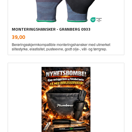
MONTERINGSHANSKER - GRANBERG 0933
inkl.
Pris
39,00
mva.
Berøringsskjermkompatible monteringshansker med utmerket
slitestyrke, elastisitet, pusteevne, godt olje-, våt- og tørrgrep.