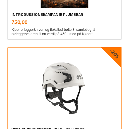
INTRODUKSJONSKAMPANJE PLUMBEAR
inkl.
Pris
750,00
mva.
Kjøp rørleggerkniven og fleksibel bøtte 8l samlet og få
rørleggervateren til en verdi på 450,- med på kjøpet!
-20%