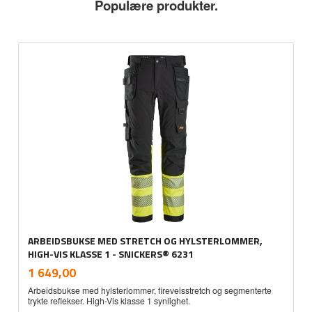
Populære produkter.
ARBEIDSBUKSE MED STRETCH OG HYLSTERLOMMER,
HIGH-VIS KLASSE 1 - SNICKERS® 6231
inkl.
Pris
1 649,00
mva.
Arbeidsbukse med hylsterlommer, fireveisstretch og segmenterte
trykte reflekser. High-Vis klasse 1 synlighet.