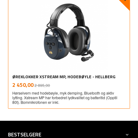
ØREKLOKKER XSTREAM MP, HODEBØYLE - HELLBERG
Rabatt
inkl.
Tilbud
2 450,00
2 895,00
mva.
Hørselvern med hodebøyle, myk demping, Bluetooth og aktiv
lytting. Xstream MP har forbedret lydkvalitet og batteritid (Opptil
80t). Bommikrofonen er inkl.
BESTSELGERE