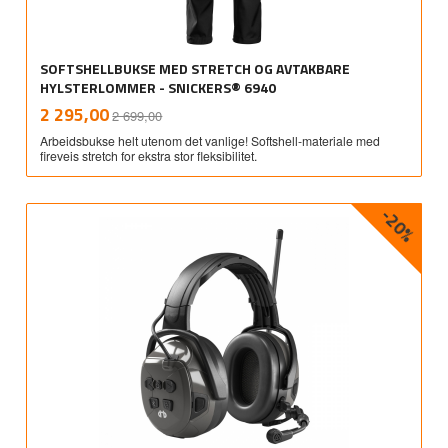
SOFTSHELLBUKSE MED STRETCH OG AVTAKBARE
HYLSTERLOMMER - SNICKERS® 6940
Rabatt
inkl.
Tilbud
2 295,00
2 699,00
mva.
Arbeidsbukse helt utenom det vanlige! Softshell-materiale med
fireveis stretch for ekstra stor fleksibilitet.
-20%