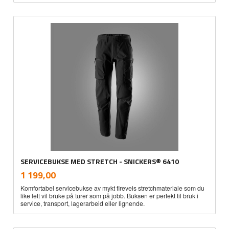
SERVICEBUKSE MED STRETCH - SNICKERS® 6410
inkl.
Pris
1 199,00
mva.
Komfortabel servicebukse av mykt fireveis stretchmateriale som du
like lett vil bruke på turer som på jobb. Buksen er perfekt til bruk i
service, transport, lagerarbeid eller lignende.