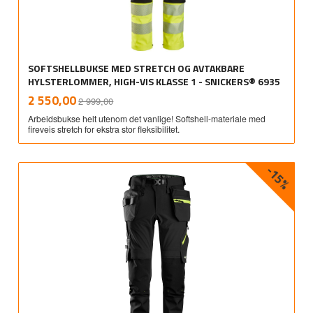
SOFTSHELLBUKSE MED STRETCH OG AVTAKBARE
HYLSTERLOMMER, HIGH-VIS KLASSE 1 - SNICKERS® 6935
Rabatt
inkl.
Tilbud
2 550,00
2 999,00
mva.
Arbeidsbukse helt utenom det vanlige! Softshell-materiale med
fireveis stretch for ekstra stor fleksibilitet.
-15%