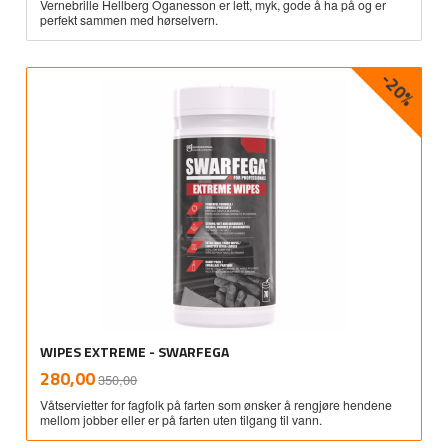
Vernebrille Hellberg Oganesson er lett, myk, gode å ha på og er
perfekt sammen med hørselvern.
-20%
WIPES EXTREME - SWARFEGA
Rabatt
inkl.
Tilbud
280,00
350,00
mva.
Våtservietter for fagfolk på farten som ønsker å rengjøre hendene
mellom jobber eller er på farten uten tilgang til vann.