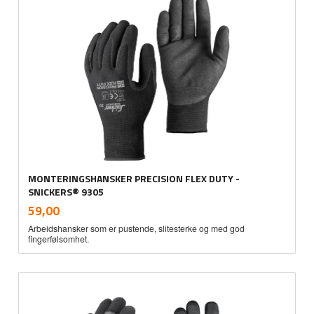
MONTERINGSHANSKER PRECISION FLEX DUTY -
SNICKERS® 9305
inkl.
Pris
59,00
mva.
Arbeidshansker som er pustende, slitesterke og med god
fingerfølsomhet.