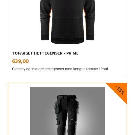
TOFARGET HETTEGENSER - PRIME
inkl.
Pris
639,00
mva.
Stretchy og tofarget hettegenser med kengurulomme i front.
-15%