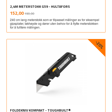
2,4M METERSTOKK G59 - HULTAFORS
Rabatt
inkl.
Tilbud
152,00
190,00
mva.
240 cm lang meterstokk som er tilpasset målinger av for eksempel
gipsplater, takhøyde og dører uten behov for å flytte meterstokken
for å fullføre målingen.
-20%
FOLDEKNIV KOMPAKT - TOUGHBUILT®