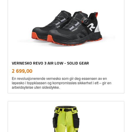
VERNESKO REVO 3 AIR LOW - SOLID GEAR
inkl.
Pris
2 699,00
mva.
En revolusjonerende vernesko som gir deg essensen av en
løpesko i toppklassen og kompromissløs sikkerhet i ett – gir en
arbeidsytelse uten sidestykke.