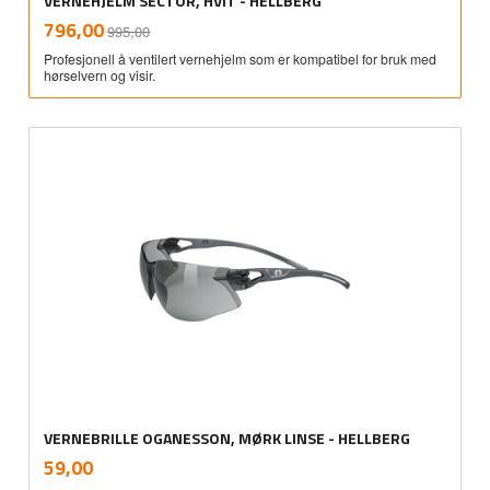
VERNEHJELM SECTOR, HVIT - HELLBERG
Rabatt
inkl.
Tilbud
796,00
995,00
mva.
Profesjonell å ventilert vernehjelm som er kompatibel for bruk med
hørselvern og visir.
VERNEBRILLE OGANESSON, MØRK LINSE - HELLBERG
inkl.
Pris
59,00
mva.