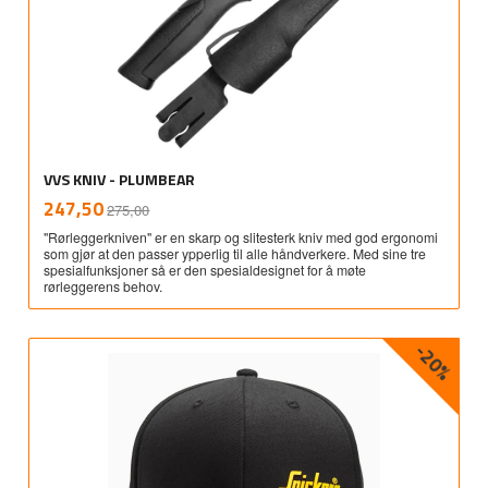
VVS KNIV - PLUMBEAR
Rabatt
inkl.
Tilbud
247,50
275,00
mva.
"Rørleggerkniven" er en skarp og slitesterk kniv med god ergonomi
som gjør at den passer ypperlig til alle håndverkere. Med sine tre
spesialfunksjoner så er den spesialdesignet for å møte
rørleggerens behov.
-20%