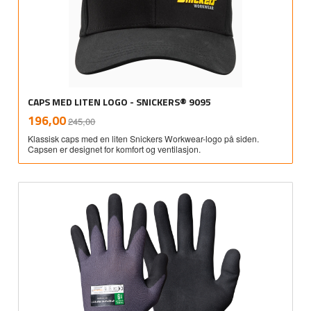
CAPS MED LITEN LOGO - SNICKERS® 9095
Rabatt
inkl.
Tilbud
196,00
245,00
mva.
Klassisk caps med en liten Snickers Workwear-logo på siden.
Capsen er designet for komfort og ventilasjon.