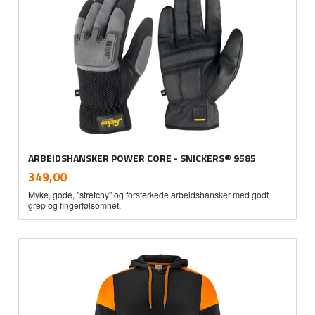
ARBEIDSHANSKER POWER CORE - SNICKERS® 9585
inkl.
Pris
349,00
mva.
Myke, gode, "stretchy" og forsterkede arbeidshansker med godt
grep og fingerfølsomhet.