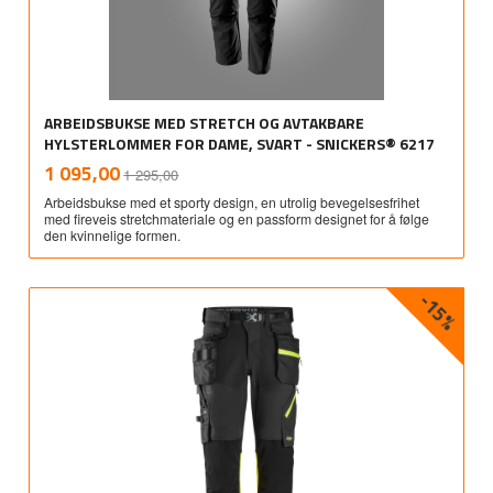
ARBEIDSBUKSE MED STRETCH OG AVTAKBARE
HYLSTERLOMMER FOR DAME, SVART - SNICKERS® 6217
Rabatt
inkl.
Tilbud
1 095,00
1 295,00
mva.
Arbeidsbukse med et sporty design, en utrolig bevegelsesfrihet
med fireveis stretchmateriale og en passform designet for å følge
den kvinnelige formen.
-15%