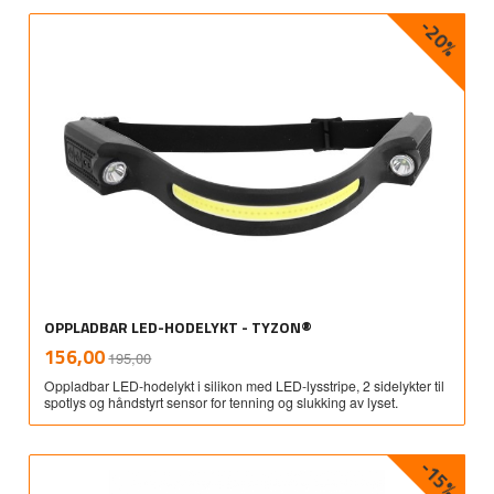
-20%
OPPLADBAR LED-HODELYKT - TYZON®
Rabatt
inkl.
Tilbud
156,00
195,00
mva.
Oppladbar LED-hodelykt i silikon med LED-lysstripe, 2 sidelykter til
spotlys og håndstyrt sensor for tenning og slukking av lyset.
-15%