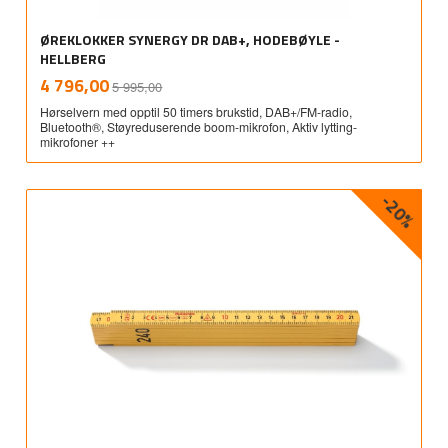
ØREKLOKKER SYNERGY DR DAB+, HODEBØYLE -
HELLBERG
Rabatt
inkl.
Tilbud
4 796,00
5 995,00
mva.
Hørselvern med opptil 50 timers brukstid, DAB+/FM-radio,
Bluetooth®, Støyreduserende boom-mikrofon, Aktiv lytting-
mikrofoner ++
-20%