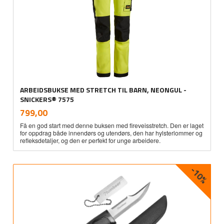
ARBEIDSBUKSE MED STRETCH TIL BARN, NEONGUL -
SNICKERS® 7575
inkl.
Pris
799,00
mva.
Få en god start med denne buksen med fireveisstretch. Den er laget
for oppdrag både innendørs og utendørs, den har hylsterlommer og
refleksdetaljer, og den er perfekt for unge arbeidere.
-10%