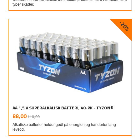
typer skader.
-20%
AA 1,5 V SUPERALKALISK BATTERI, 40-PK - TYZON®
Rabatt
inkl.
Tilbud
88,00
110,00
mva.
Alkaliske batterier holder godt på energien og har derfor lang
levetid.