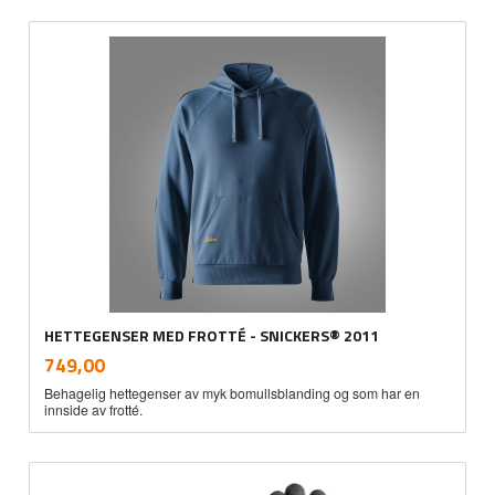
HETTEGENSER MED FROTTÉ - SNICKERS® 2011
inkl.
Pris
749,00
mva.
Behagelig hettegenser av myk bomullsblanding og som har en
innside av frotté.